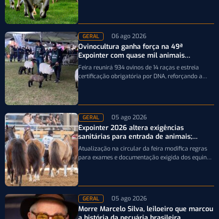
precisão da seleção genética dos rebanhos
06 ago 2026
GERAL
Ovinocultura ganha força na 49ª
Expointer com quase mil animais
inscritos
Feira reunirá 934 ovinos de 14 raças e estreia
certificação obrigatória por DNA, reforçando a
qualidade genética e o bom…
05 ago 2026
GERAL
Expointer 2026 altera exigências
sanitárias para entrada de animais;
entenda
Atualização na circular da feira modifica regras
para exames e documentação exigida dos equinos
que participarão da Expointer 2026
05 ago 2026
GERAL
Morre Marcelo Silva, leiloeiro que marcou
a história da pecuária brasileira