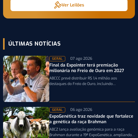
Ver Leilões
ÚLTIMAS NOTÍCIAS
07 ago 2026
GERAL
Final da Expointer terá premiação
milionária no Freio de Ouro em 2027
ABCCC prevê distribuir R$ 1,4 milhão aos
destaques do Freio de Ouro, incluindo
caminhonetes avaliadas em R$ 200 mil para…
06 ago 2026
GERAL
ExpoGenética traz novidade que fortalece
a genética da raça Brahman
ABCZ lança avaliação genômica para a raça
Brahman durante a 19ª ExpoGenética, ampliando a