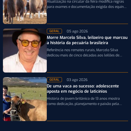
Atualização na circular da feira modifica regras
para exames e documentação exigida dos equinos
que participarão da Expointer 2026
05 ago 2026
GERAL
Morre Marcelo Silva, leiloeiro que marcou
a história da pecuária brasileira
Referência nos remates rurais, Marcelo Silva
dedicou mais de cinco décadas aos leilões de
genética bovina e de cavalos Crioulos,…
03 ago 2026
GERAL
De uma vaca ao sucesso: adolescente
aposta em negócio de laticínios
História de jovem britânico de 13 anos mostra
como dedicação, planejamento e paixão pela
pecuária leiteira podem transformar uma única…