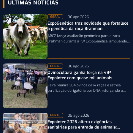
ÚLTIMAS NOTÍCIAS
06 ago 2026
GERAL
ExpoGenética traz novidade que fortalece
a genética da raça Brahman
ABCZ lança avaliação genômica para a raça
Brahman durante a 19ª ExpoGenética, ampliando a
precisão da seleção genética dos rebanhos
06 ago 2026
GERAL
Ovinocultura ganha força na 49ª
Expointer com quase mil animais
inscritos
Feira reunirá 934 ovinos de 14 raças e estreia
certificação obrigatória por DNA, reforçando a
qualidade genética e o bom…
05 ago 2026
GERAL
Expointer 2026 altera exigências
sanitárias para entrada de animais;
entenda