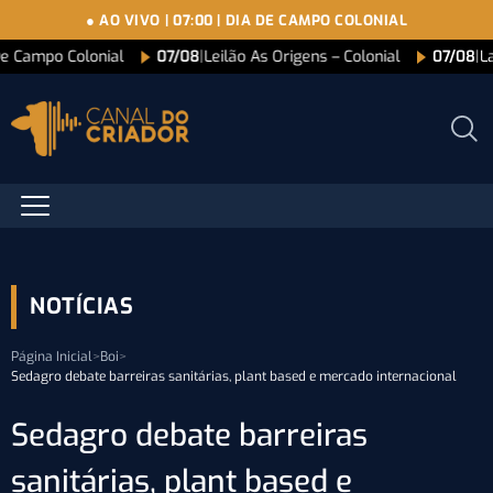
● AO VIVO
|
07:00
|
DIA DE CAMPO COLONIAL
De Campo Colonial
07/08
|
Leilão As Origens – Colonial
07/08
|
L
NOTÍCIAS
Página Inicial
>
Boi
>
Sedagro debate barreiras sanitárias, plant based e mercado internacional
Sedagro debate barreiras
sanitárias, plant based e