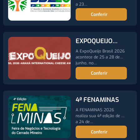
a 23…
ZOOTECNIA
Conferir
EXPOQUEIJO
2026
A ExpoQueijo Brasil 2026
acontece de 25 a 28 de
junho, no…
Conferir
4ª FENAMINAS
A FENAMINAS 2026
realiza sua 4ª edição de 21
a 24 de…
Conferir