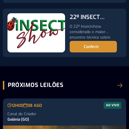
22º INSECT
SHOW
O 22º Insectshow,
considerado o maior
encontro técnico sobre
controle de pragas…
Conferir
PRÓXIMOS LEILÕES
12H00
08 AGO
AO VIVO
Canal do Criador
Goiânia (GO)