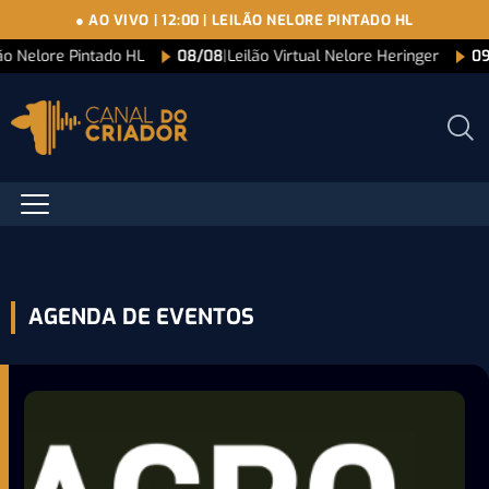
● AO VIVO
|
12:00
|
LEILÃO NELORE PINTADO HL
ão Nelore Pintado HL
08/08
|
Leilão Virtual Nelore Heringer
09
AGENDA DE EVENTOS