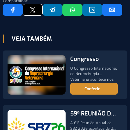
Compartilhar:
VEJA TAMBÉM
Congresso
O Congresso Internacional
de Neurocirurgia
Veterinária acontece nos
dias 31 de julho…
Conferir
59ª REUNIÃO DA
SOCIEDADE
A 61ª Reunião Anual da
BRASILEIRA DE
SBZ 2026 acontece de 20