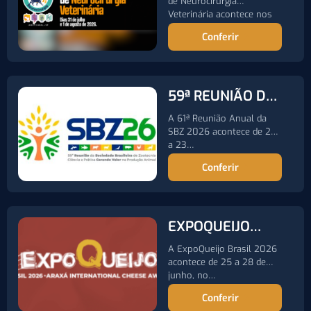
de Neurocirurgia
Veterinária acontece nos
dias 31 de julho…
Conferir
59ª REUNIÃO DA
SOCIEDADE
A 61ª Reunião Anual da
BRASILEIRA DE
SBZ 2026 acontece de 20
a 23…
ZOOTECNIA
Conferir
EXPOQUEIJO
2026
A ExpoQueijo Brasil 2026
acontece de 25 a 28 de
junho, no…
Conferir