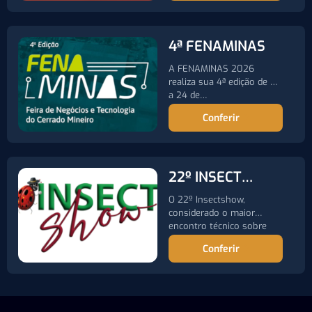
4ª FENAMINAS
A FENAMINAS 2026
realiza sua 4ª edição de 21
a 24 de…
Conferir
22º INSECT
SHOW
O 22º Insectshow,
considerado o maior
encontro técnico sobre
controle de pragas…
Conferir