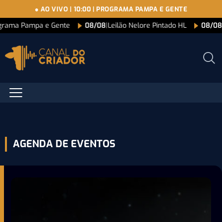
● AO VIVO
|
10:00
|
PROGRAMA PAMPA E GENTE
grama Pampa e Gente
08/08
|
Leilão Nelore Pintado HL
08/08
AGENDA DE EVENTOS