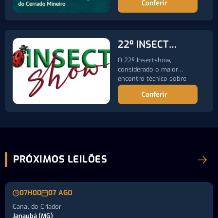
Conferir
22º INSECT
SHOW
O 22º Insectshow,
considerado o maior
encontro técnico sobre
controle de pragas…
Conferir
PRÓXIMOS LEILÕES
07H00
07 AGO
Canal do Criador
Janaubá (MG)