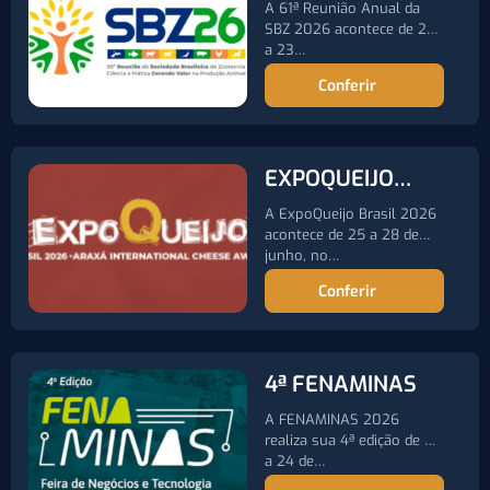
SOCIEDADE
A 61ª Reunião Anual da
BRASILEIRA DE
SBZ 2026 acontece de 20
a 23…
ZOOTECNIA
Conferir
EXPOQUEIJO
2026
A ExpoQueijo Brasil 2026
acontece de 25 a 28 de
junho, no…
Conferir
4ª FENAMINAS
A FENAMINAS 2026
realiza sua 4ª edição de 21
a 24 de…