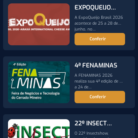
EXPOQUEIJO
2026
A ExpoQueijo Brasil 2026
acontece de 25 a 28 de
junho, no…
Conferir
4ª FENAMINAS
A FENAMINAS 2026
realiza sua 4ª edição de 21
a 24 de…
Conferir
22º INSECT
SHOW
O 22º Insectshow,