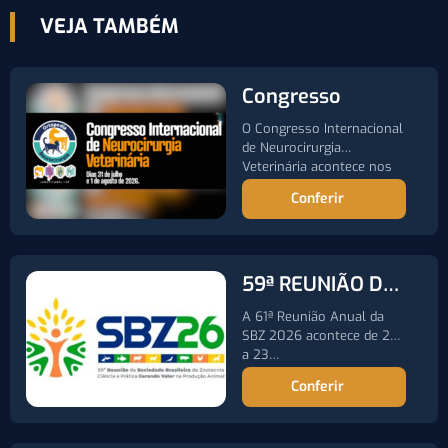
VEJA TAMBÉM
Congresso
O Congresso Internacional
de Neurocirurgia
Veterinária acontece nos
dias 31 de julho…
Conferir
59ª REUNIÃO DA
SOCIEDADE
A 61ª Reunião Anual da
BRASILEIRA DE
SBZ 2026 acontece de 20
a 23…
ZOOTECNIA
Conferir