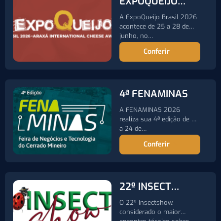
EXPOQUEIJO
2026
A ExpoQueijo Brasil 2026
acontece de 25 a 28 de
junho, no…
Conferir
4ª FENAMINAS
A FENAMINAS 2026
realiza sua 4ª edição de 21
a 24 de…
Conferir
22º INSECT
SHOW
O 22º Insectshow,
considerado o maior