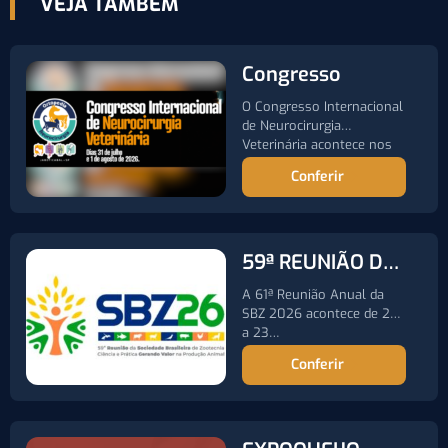
VEJA TAMBÉM
Congresso
O Congresso Internacional
de Neurocirurgia
Veterinária acontece nos
dias 31 de julho…
Conferir
59ª REUNIÃO DA
SOCIEDADE
A 61ª Reunião Anual da
BRASILEIRA DE
SBZ 2026 acontece de 20
a 23…
ZOOTECNIA
Conferir