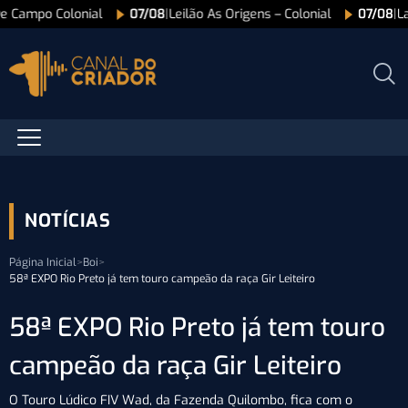
De Campo Colonial
07/08
|
Leilão As Origens – Colonial
07/08
|
L
NOTÍCIAS
Página Inicial
>
Boi
>
58ª EXPO Rio Preto já tem touro campeão da raça Gir Leiteiro
58ª EXPO Rio Preto já tem touro
campeão da raça Gir Leiteiro
O Touro Lúdico FIV Wad, da Fazenda Quilombo, fica com o