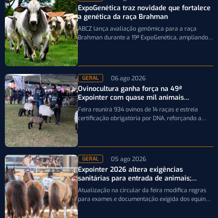
ExpoGenética traz novidade que fortalece
a genética da raça Brahman
ABCZ lança avaliação genômica para a raça
Brahman durante a 19ª ExpoGenética, ampliando a
precisão da seleção genética dos rebanhos
06 ago 2026
GERAL
Ovinocultura ganha força na 49ª
Expointer com quase mil animais
inscritos
Feira reunirá 934 ovinos de 14 raças e estreia
certificação obrigatória por DNA, reforçando a
qualidade genética e o bom…
05 ago 2026
GERAL
Expointer 2026 altera exigências
sanitárias para entrada de animais;
entenda
Atualização na circular da feira modifica regras
para exames e documentação exigida dos equinos
que participarão da Expointer 2026