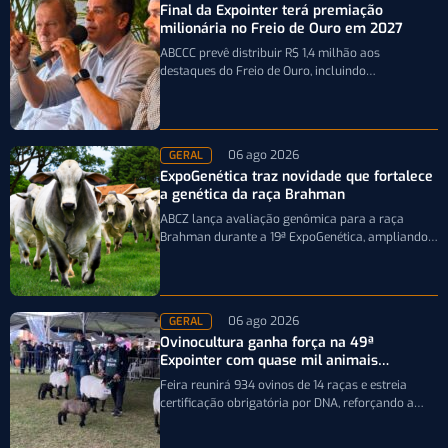
Final da Expointer terá premiação
milionária no Freio de Ouro em 2027
ABCCC prevê distribuir R$ 1,4 milhão aos
destaques do Freio de Ouro, incluindo
caminhonetes avaliadas em R$ 200 mil para…
06 ago 2026
GERAL
ExpoGenética traz novidade que fortalece
a genética da raça Brahman
ABCZ lança avaliação genômica para a raça
Brahman durante a 19ª ExpoGenética, ampliando a
precisão da seleção genética dos rebanhos
06 ago 2026
GERAL
Ovinocultura ganha força na 49ª
Expointer com quase mil animais
inscritos
Feira reunirá 934 ovinos de 14 raças e estreia
certificação obrigatória por DNA, reforçando a
qualidade genética e o bom…