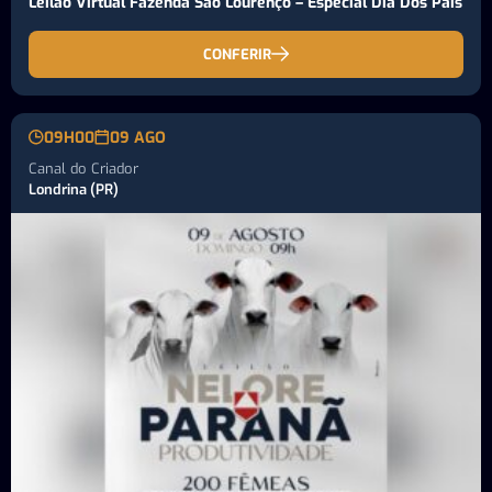
Leilão Virtual Fazenda São Lourenço – Especial Dia Dos Pais
CONFERIR
09H00
09 AGO
Canal do Criador
Londrina (PR)