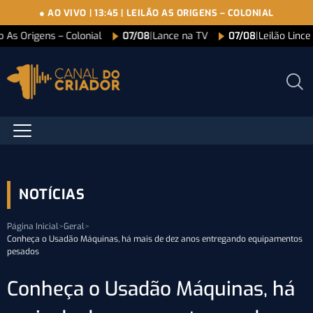
● AO VIVO
|
13:45
|
LEILÃO AS ORIGENS – COLONIAL
o As Origens – Colonial
07/08
|
Lance na TV
07/08
|
Leilão Linc
NOTÍCIAS
Página Inicial
>
Geral
>
Conheça o Usadão Máquinas, há mais de dez anos entregando equipamentos
pesados
Conheça o Usadão Máquinas, há