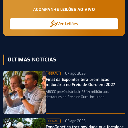
ACOMPANHE LEILÕES AO VIVO
Ver Leilões
ÚLTIMAS NOTÍCIAS
07 ago 2026
GERAL
Final da Expointer terá premiação
milionária no Freio de Ouro em 2027
ABCCC prevê distribuir R$ 1,4 milhão aos
destaques do Freio de Ouro, incluindo
caminhonetes avaliadas em R$ 200 mil para…
06 ago 2026
GERAL
ExpoGenética traz novidade que fortalece