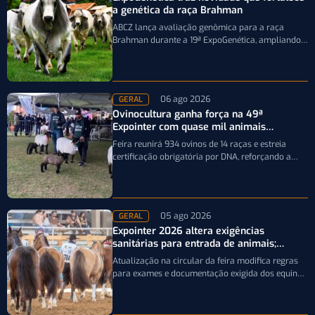
a genética da raça Brahman
ABCZ lança avaliação genômica para a raça
Brahman durante a 19ª ExpoGenética, ampliando a
precisão da seleção genética dos rebanhos
06 ago 2026
GERAL
Ovinocultura ganha força na 49ª
Expointer com quase mil animais
inscritos
Feira reunirá 934 ovinos de 14 raças e estreia
certificação obrigatória por DNA, reforçando a
qualidade genética e o bom…
05 ago 2026
GERAL
Expointer 2026 altera exigências
sanitárias para entrada de animais;
entenda
Atualização na circular da feira modifica regras
para exames e documentação exigida dos equinos
que participarão da Expointer 2026