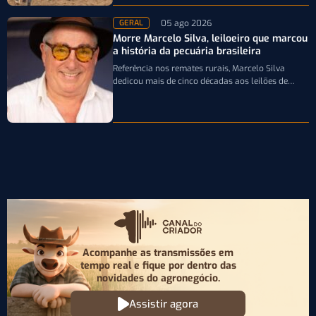
05 ago 2026
GERAL
Morre Marcelo Silva, leiloeiro que marcou
a história da pecuária brasileira
Referência nos remates rurais, Marcelo Silva
dedicou mais de cinco décadas aos leilões de
genética bovina e de cavalos Crioulos,…
Acompanhe as transmissões em
tempo real e fique por
dentro das
novidades do agronegócio.
Assistir agora