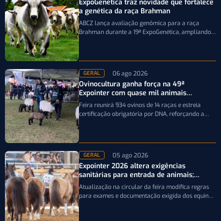
ExpoGenética traz novidade que fortalece
a genética da raça Brahman
ABCZ lança avaliação genômica para a raça
Brahman durante a 19ª ExpoGenética, ampliando a
precisão da seleção genética dos rebanhos
06 ago 2026
GERAL
Ovinocultura ganha força na 49ª
Expointer com quase mil animais
inscritos
Feira reunirá 934 ovinos de 14 raças e estreia
certificação obrigatória por DNA, reforçando a
qualidade genética e o bom…
05 ago 2026
GERAL
Expointer 2026 altera exigências
sanitárias para entrada de animais;
entenda
Atualização na circular da feira modifica regras
para exames e documentação exigida dos equinos
que participarão da Expointer 2026