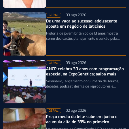
03 ago 2026
GERAL
De uma vaca ao sucesso: adolescente
aposta em negócio de laticínios
História de jovem britânico de 13 anos mostra
como dedicação, planejamento e paixão pela
pecuária leiteira podem transformar uma única…
03 ago 2026
GERAL
ANCP celebra 30 anos com programação
especial na ExpoGenética; saiba mais
Seminário, lançamento do Sumário de Touros,
debates, podcast, desfile de reprodutores e
homenagens integram a programação da
entidade durante a…
02 ago 2026
GERAL
Preço médio do leite sobe em junho e
acumula alta de 33% no primeiro
semestre