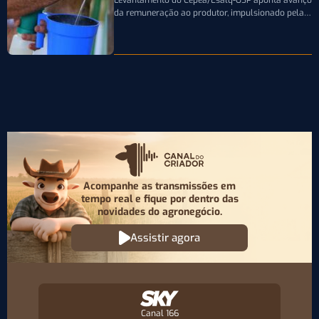
Levantamento do Cepea/Esalq-USP aponta avanço
da remuneração ao produtor, impulsionado pela
firmeza dos derivados e pela oferta limitada de
leite…
Acompanhe as transmissões em
tempo real e fique por
dentro das
novidades do agronegócio.
Assistir agora
Canal 166