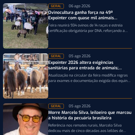
06 ago 2026
GERAL
Ovinocultura ganha força na 49ª
Expointer com quase mil animais
inscritos
Feira reunirá 934 ovinos de 14 raças e estreia
certificação obrigatória por DNA, reforçando a
qualidade genética e o bom…
05 ago 2026
GERAL
Expointer 2026 altera exigências
sanitárias para entrada de animais;
entenda
Atualização na circular da feira modifica regras
para exames e documentação exigida dos equinos
que participarão da Expointer 2026
05 ago 2026
GERAL
Morre Marcelo Silva, leiloeiro que marcou
a história da pecuária brasileira
Referência nos remates rurais, Marcelo Silva
dedicou mais de cinco décadas aos leilões de