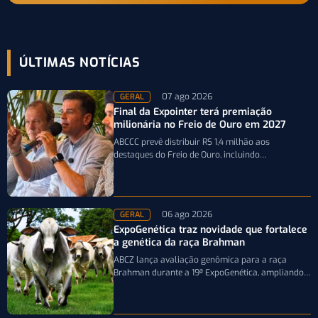
ÚLTIMAS NOTÍCIAS
07 ago 2026
GERAL
Final da Expointer terá premiação
milionária no Freio de Ouro em 2027
ABCCC prevê distribuir R$ 1,4 milhão aos
destaques do Freio de Ouro, incluindo
caminhonetes avaliadas em R$ 200 mil para…
06 ago 2026
GERAL
ExpoGenética traz novidade que fortalece
a genética da raça Brahman
ABCZ lança avaliação genômica para a raça
Brahman durante a 19ª ExpoGenética, ampliando a
precisão da seleção genética dos rebanhos