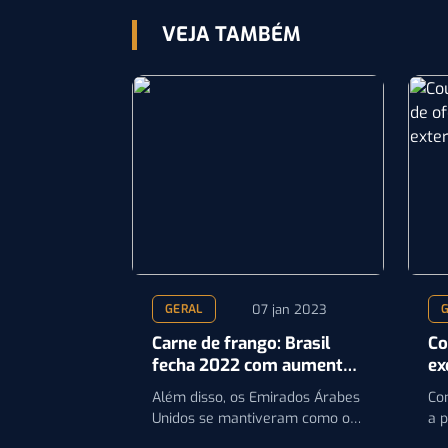
VEJA TAMBÉM
07 jan 2023
GERAL
Carne de frango: Brasil
Co
fecha 2022 com aumento
ex
na receita em exportações
de
Além disso, os Emirados Árabes
Co
para Catar e Singapura
de
Unidos se mantiveram como os
a 
maiores compradores do frango
co