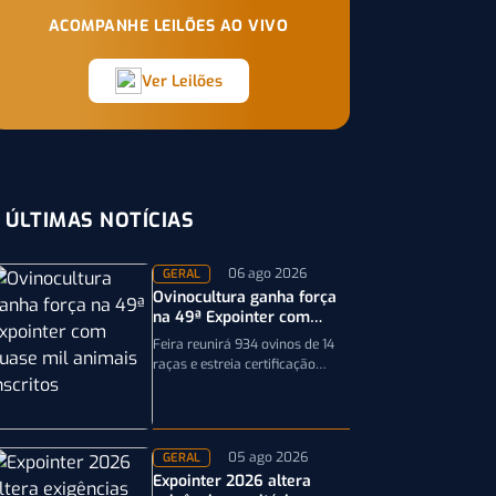
ACOMPANHE LEILÕES AO VIVO
Ver Leilões
ÚLTIMAS NOTÍCIAS
06 ago 2026
GERAL
Ovinocultura ganha força
na 49ª Expointer com
quase mil animais
Feira reunirá 934 ovinos de 14
inscritos
raças e estreia certificação
obrigatória por DNA, reforçando
a qualidade genética e o bom…
05 ago 2026
GERAL
Expointer 2026 altera