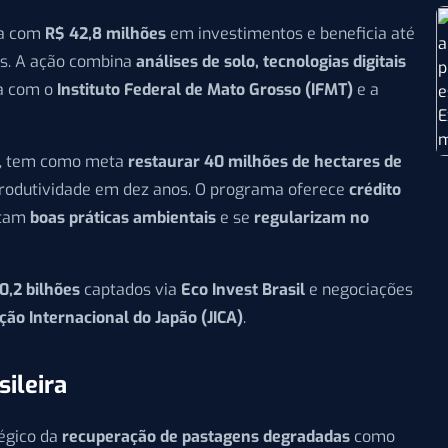
ta com
R$ 42,8 milhões
em investimentos e beneficia até
s. A ação combina
análises de solo, tecnologias digitais
ia com o
Instituto Federal de Mato Grosso (IFMT)
e a
3, tem como meta
restaurar 40 milhões de hectares de
produtividade em dez anos. O programa oferece
crédito
otam
boas práticas ambientais
e se
regularizam no
0,2 bilhões
captados via
Eco Invest Brasil
e negociações
ão Internacional do Japão (JICA)
.
sileira
tégico da
recuperação de pastagens degradadas
como