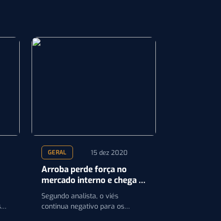
15 dez 2020
GERAL
Arroba perde força no
mercado interno e chega a
R$ 245 em São Paulo
Segundo analista, o viés
s
continua negativo para os
preços da arroba nas principais