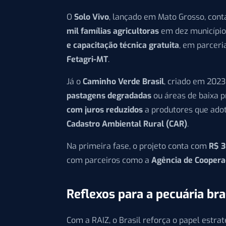
O
Solo Vivo
, lançado em Mato Grosso, con
mil famílias agricultoras
em dez município
e capacitação técnica gratuita
, em parcer
Fetagri-MT
.
Já o
Caminho Verde Brasil
, criado em 202
pastagens degradadas
ou áreas de baixa 
com juros reduzidos
a produtores que ad
Cadastro Ambiental Rural (CAR)
.
Na primeira fase, o projeto conta com
R$ 3
com parceiros como a
Agência de Cooperaç
Reflexos para a pecuária bra
Com a RAIZ, o Brasil reforça o papel estra