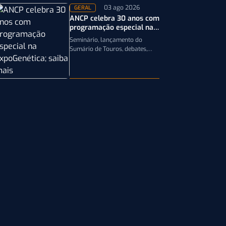
03 ago 2026
GERAL
ANCP celebra 30 anos com
programação especial na
ExpoGenética; saiba mais
Seminário, lançamento do
Sumário de Touros, debates,
podcast, desfile de reprodutores
e homenagens integram a
programação da entidade
durante a…