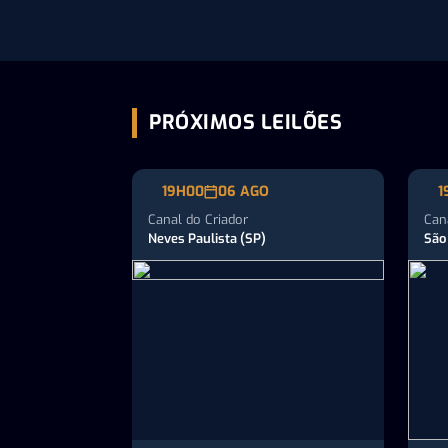
halal brasileiro
co
PRÓXIMOS LEILÕES
19H00
06 AGO
1
Canal do Criador
Can
Neves Paulista (SP)
São