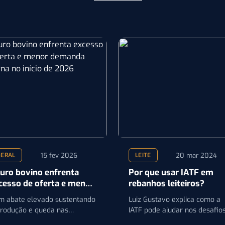
15 fev 2026
20 mar 2024
GERAL
LEITE
uro bovino enfrenta
Por que usar IATF em
cesso de oferta e menor
rebanhos leiteiros?
manda externa no início
m abate elevado sustentando
Luiz Gustavo explica como a
 2026
produção e queda nas
IATF pode ajudar nos desafio
mpras da China, mercado
enfrentados por muitas