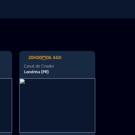
o
regiões produtoras do país
20H00
06 AGO
Canal do Criador
Londrina (PR)