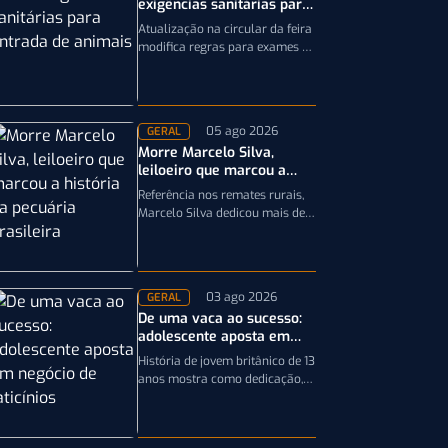
exigências sanitárias para
entrada de animais;
Atualização na circular da feira
entenda
modifica regras para exames e
documentação exigida dos
equinos que participarão da
Expointer 2026
05 ago 2026
GERAL
Morre Marcelo Silva,
leiloeiro que marcou a
história da pecuária
Referência nos remates rurais,
brasileira
Marcelo Silva dedicou mais de
cinco décadas aos leilões de
genética bovina e de cavalos
Crioulos,…
03 ago 2026
GERAL
De uma vaca ao sucesso:
adolescente aposta em
negócio de laticínios
História de jovem britânico de 13
anos mostra como dedicação,
planejamento e paixão pela
pecuária leiteira podem
transformar uma única…