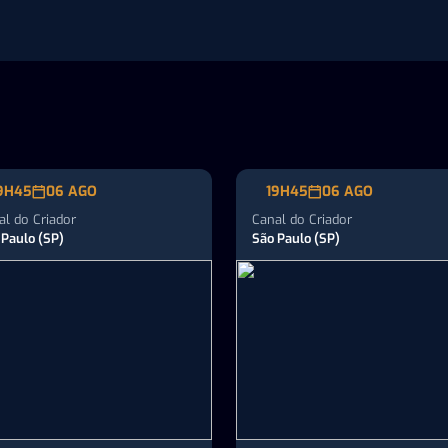
meça o ano travado e…
fazendas leiteiras na detecçã
de…
9H45
06 AGO
19H45
06 AGO
al do Criador
Canal do Criador
 Paulo (SP)
São Paulo (SP)