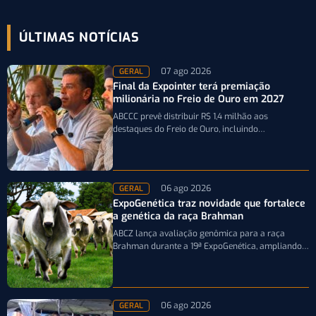
ÚLTIMAS NOTÍCIAS
07 ago 2026
GERAL
Final da Expointer terá premiação
milionária no Freio de Ouro em 2027
ABCCC prevê distribuir R$ 1,4 milhão aos
destaques do Freio de Ouro, incluindo
caminhonetes avaliadas em R$ 200 mil para…
06 ago 2026
GERAL
ExpoGenética traz novidade que fortalece
a genética da raça Brahman
ABCZ lança avaliação genômica para a raça
Brahman durante a 19ª ExpoGenética, ampliando a
precisão da seleção genética dos rebanhos
06 ago 2026
GERAL