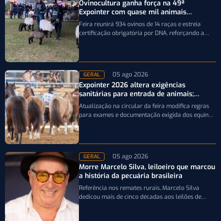
Ovinocultura ganha força na 49ª
Expointer com quase mil animais
inscritos
Feira reunirá 934 ovinos de 14 raças e estreia
certificação obrigatória por DNA, reforçando a
qualidade genética e o bom…
05 ago 2026
GERAL
Expointer 2026 altera exigências
sanitárias para entrada de animais;
entenda
Atualização na circular da feira modifica regras
para exames e documentação exigida dos equinos
que participarão da Expointer 2026
05 ago 2026
GERAL
Morre Marcelo Silva, leiloeiro que marcou
a história da pecuária brasileira
Referência nos remates rurais, Marcelo Silva
dedicou mais de cinco décadas aos leilões de
genética bovina e de cavalos Crioulos,…