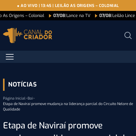
● AO VIVO
|
13:45
|
LEILÃO AS ORIGENS – COLONIAL
o As Origens – Colonial
07/08
|
Lance na TV
07/08
|
Leilão Linc
NOTÍCIAS
Página Inicial
>
Boi
>
Etapa de Naviraí promove mudança na liderança parcial do Circuito Nelore de
Qualidade
Etapa de Naviraí promove