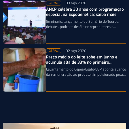
03 ago 2026
GERAL
ANCP celebra 30 anos com programação
especial na ExpoGenética; saiba mais
Seminário, lançamento do Sumário de Touros,
debates, podcast, desfile de reprodutores e
homenagens integram a programação da
entidade durante a…
02 ago 2026
GERAL
Preço médio do leite sobe em junho e
acumula alta de 33% no primeiro
semestre
Levantamento do Cepea/Esalq-USP aponta avanço
da remuneração ao produtor, impulsionado pela
firmeza dos derivados e pela oferta limitada de
leite…