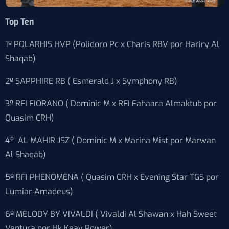
Top Ten
1º POLARHIS HVP (Polidoro Pc x Charis RBV por Hariry Al
Shaqab)
2º SAPPHIRE RB ( Esmerald J x Symphony RB)
3º RFI FIORANO ( Dominic M x RFI Fahaara Almaktub por
Quasim CRH)
4º AL MAHIR JSZ ( Dominic M x Marina Mist por Marwan
Al Shaqab)
5º RFI PHENOMENA ( Quasim CRH x Evening Star TGS por
Lumiar Amadeus)
6º MELODY BY VIVALDI ( Vivaldi Al Shawan x Hah Sweet
Ventura por Hk Keav Power)