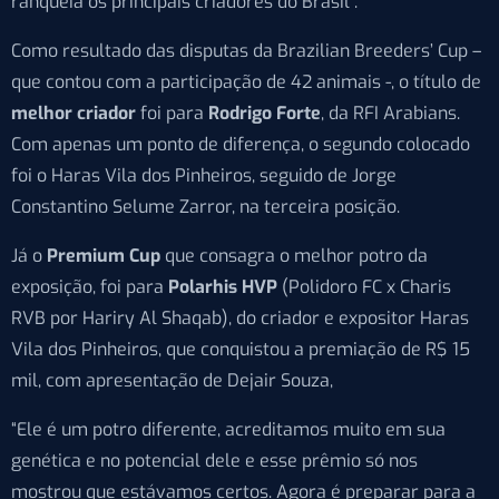
ranqueia os principais criadores do Brasil”.
Como resultado das disputas da Brazilian Breeders’ Cup –
que contou com a participação de 42 animais -, o título de
melhor criador
foi para
Rodrigo Forte
, da RFI Arabians.
Com apenas um ponto de diferença, o segundo colocado
foi o Haras Vila dos Pinheiros, seguido de Jorge
Constantino Selume Zarror, na terceira posição.
Já o
Premium Cup
que consagra o melhor potro da
exposição, foi para
Polarhis HVP
(Polidoro FC x Charis
RVB por Hariry Al Shaqab), do criador e expositor Haras
Vila dos Pinheiros, que conquistou a premiação de R$ 15
mil, com apresentação de Dejair Souza,
“Ele é um potro diferente, acreditamos muito em sua
genética e no potencial dele e esse prêmio só nos
mostrou que estávamos certos. Agora é preparar para a