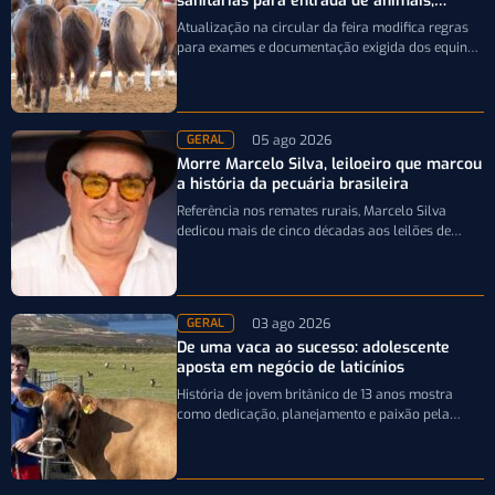
sanitárias para entrada de animais;
entenda
Atualização na circular da feira modifica regras
para exames e documentação exigida dos equinos
que participarão da Expointer 2026
05 ago 2026
GERAL
Morre Marcelo Silva, leiloeiro que marcou
a história da pecuária brasileira
Referência nos remates rurais, Marcelo Silva
dedicou mais de cinco décadas aos leilões de
genética bovina e de cavalos Crioulos,…
03 ago 2026
GERAL
De uma vaca ao sucesso: adolescente
aposta em negócio de laticínios
História de jovem britânico de 13 anos mostra
como dedicação, planejamento e paixão pela
pecuária leiteira podem transformar uma única…