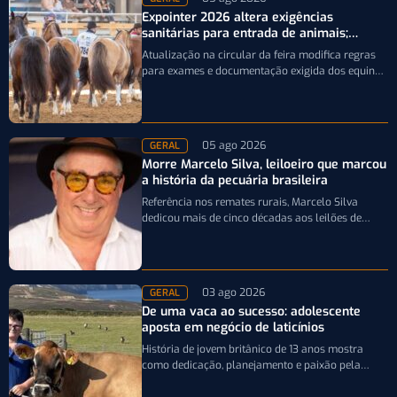
Expointer 2026 altera exigências
sanitárias para entrada de animais;
entenda
Atualização na circular da feira modifica regras
para exames e documentação exigida dos equinos
que participarão da Expointer 2026
05 ago 2026
GERAL
Morre Marcelo Silva, leiloeiro que marcou
a história da pecuária brasileira
Referência nos remates rurais, Marcelo Silva
dedicou mais de cinco décadas aos leilões de
genética bovina e de cavalos Crioulos,…
03 ago 2026
GERAL
De uma vaca ao sucesso: adolescente
aposta em negócio de laticínios
História de jovem britânico de 13 anos mostra
como dedicação, planejamento e paixão pela
pecuária leiteira podem transformar uma única…