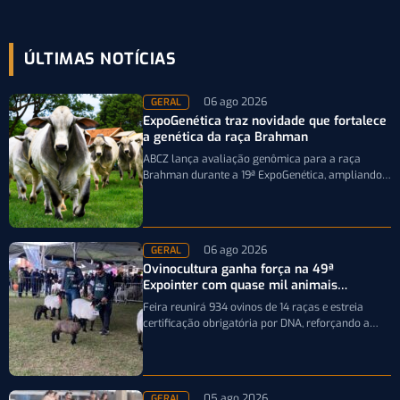
ÚLTIMAS NOTÍCIAS
06 ago 2026
GERAL
ExpoGenética traz novidade que fortalece
a genética da raça Brahman
ABCZ lança avaliação genômica para a raça
Brahman durante a 19ª ExpoGenética, ampliando a
precisão da seleção genética dos rebanhos
06 ago 2026
GERAL
Ovinocultura ganha força na 49ª
Expointer com quase mil animais
inscritos
Feira reunirá 934 ovinos de 14 raças e estreia
certificação obrigatória por DNA, reforçando a
qualidade genética e o bom…
05 ago 2026
GERAL