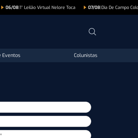
06/08
|
1° Leilão Virtual Nelore Toca
07/08
|
Dia De Campo Colo
 Eventos
Colunistas