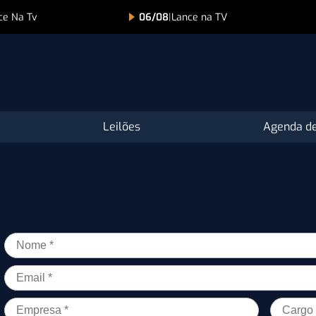
ce Na Tv
06/08
|
Lance na TV
Leilões
Agenda de