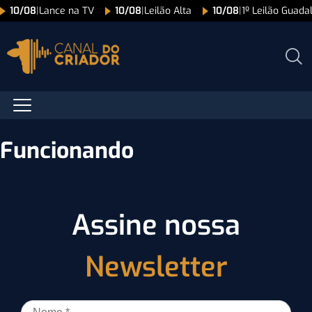
10/08
|
Lance na TV
10/08
|
Leilão Alta
10/08
|
1º Leilão Guad
Funcionando
Assine nossa
Newsletter