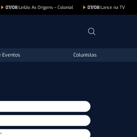
07/08
|
Leilão As Origens – Colonial
07/08
|
Lance na TV
 Eventos
Colunistas