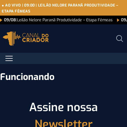
● AO VIVO
|
09:00
|
LEILÃO NELORE PARANÃ PRODUTIVIDADE –
ETAPA FÊMEAS
09/08
|
Leilão Nelore Paranã Produtividade – Etapa Fêmeas
09
Funcionando
Assine nossa
Newsletter