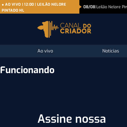
● AO VIVO
|
12:00
|
LEILÃO NELORE
08/08
|
Leilão Nelore Pi
PINTADO HL
Ao vivo
Notícias
Funcionando
Assine nossa