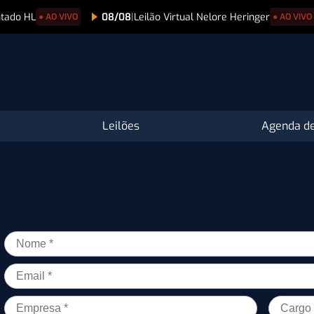
ntado HL
08/08
|
Leilão Virtual Nelore Heringer
● AO VIVO
● AO VIVO
Leilões
Agenda de