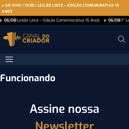
● AO VIVO
|
19:00
|
LEILÃO LINCE – EDIÇÃO COMEMORATIVA 15
ANOS
06/08
|
Leilão Lince – Edição Comemorativa 15 Anos
06/08
|
1° L
Funcionando
Assine nossa
Newsletter