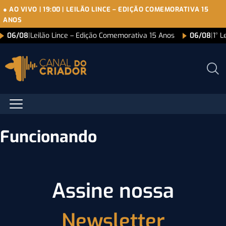
● AO VIVO
|
19:00
|
LEILÃO LINCE – EDIÇÃO COMEMORATIVA 15
ANOS
06/08
|
Leilão Lince – Edição Comemorativa 15 Anos
06/08
|
1° L
Funcionando
Assine nossa
Newsletter