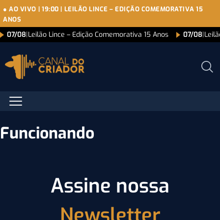
● AO VIVO
|
19:00
|
LEILÃO LINCE – EDIÇÃO COMEMORATIVA 15
ANOS
07/08
|
Leilão Lince – Edição Comemorativa 15 Anos
07/08
|
Leil
Funcionando
Assine nossa
Newsletter