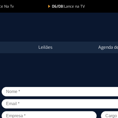
ce Na Tv
06/08
|
Lance na TV
Leilões
Agenda de