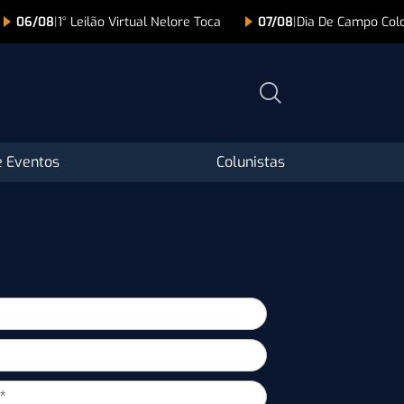
06/08
|
1° Leilão Virtual Nelore Toca
07/08
|
Dia De Campo Colo
 Eventos
Colunistas