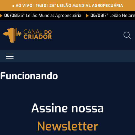
● AO VIVO
|
19:30
|
26° LEILÃO MUNDIAL AGROPECUÁRIA
05/08
|
26° Leilão Mundial Agropecuária
05/08
|
7° Leilão Nelo
Funcionando
Assine nossa
Newsletter