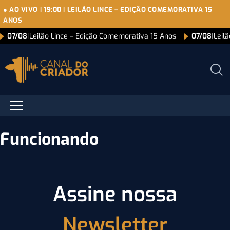
● AO VIVO
|
19:00
|
LEILÃO LINCE – EDIÇÃO COMEMORATIVA 15
ANOS
07/08
|
Leilão Lince – Edição Comemorativa 15 Anos
07/08
|
Leil
Funcionando
Assine nossa
Newsletter