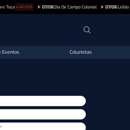
lore Toca
07/08
|
Dia De Campo Colonial
07/08
|
Leilão
● AO VIVO
 Eventos
Colunistas