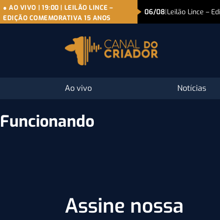
● AO VIVO
|
19:00
|
LEILÃO LINCE –
06/08
|
Leilão Lince – 
EDIÇÃO COMEMORATIVA 15 ANOS
Ao vivo
Notícias
Funcionando
Assine nossa