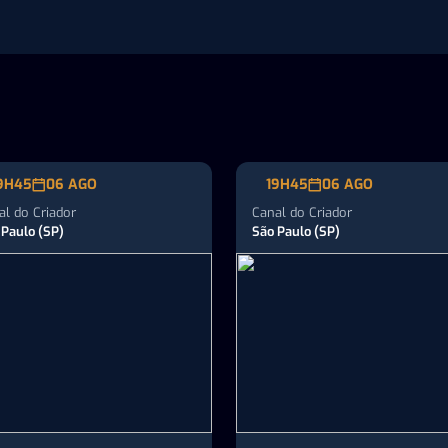
uarista brasileiro no
todos os setores da…
rcado internacional
9H45
06 AGO
19H45
06 AGO
al do Criador
Canal do Criador
 Paulo (SP)
São Paulo (SP)