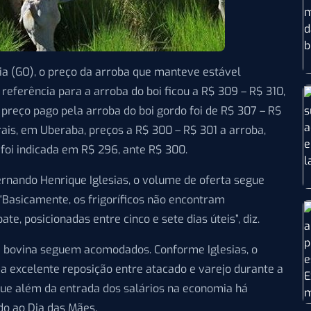
ia (GO), o preço da arroba que manteve estável
a referência para a arroba do boi ficou a R$ 309 – R$ 310,
 preço pago pela arroba do boi gordo foi de R$ 307 – R$
ais, em Uberaba, preços a R$ 300 – R$ 301 a arroba,
 foi indicada em R$ 296, ante R$ 300.
rnando Henrique Iglesias, o volume de oferta segue
“Basicamente, os frigoríficos não encontram
e, posicionadas entre cinco e sete dias úteis”, diz.
e bovina seguem acomodados. Conforme Iglesias, o
 excelente reposição entre atacado e varejo durante a
que além da entrada dos salários na economia há
o ao Dia das Mães.