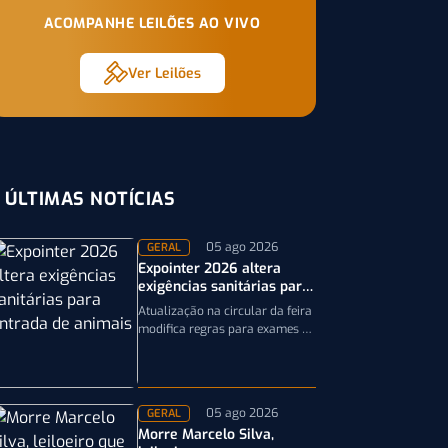
ACOMPANHE LEILÕES AO VIVO
Ver Leilões
ÚLTIMAS NOTÍCIAS
05 ago 2026
GERAL
Expointer 2026 altera
exigências sanitárias para
entrada de animais;
Atualização na circular da feira
entenda
modifica regras para exames e
documentação exigida dos
equinos que participarão da
Expointer 2026
05 ago 2026
GERAL
Morre Marcelo Silva,