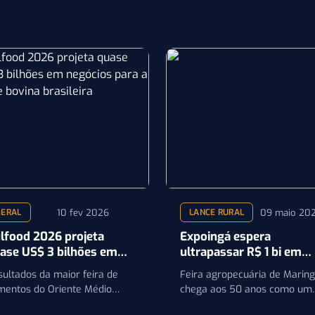
10 fev 2026
09 maio 20
GERAL
LANCE RURAL
lfood 2026 projeta
Expoingá espera
ase US$ 3 bilhões em
ultrapassar R$ 1 bi em
gócios para a carne
negócios
sultados da maior feira de
Feira agropecuária de Marin
vina brasileira
imentos do Oriente Médio
chega aos 50 anos como um
forçam oportunidades para o
espaço que contempla quase