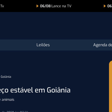
ce na TV
06/08
|
1° Leilão Virtual Nelore Toca
Leilões
Agenda de
m Goiânia
eço estável em Goiânia
e animais