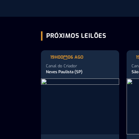
Realizado de 06 a…
pec
me
PRÓXIMOS LEILÕES
19H00
06 AGO
1
Canal do Criador
Can
Neves Paulista (SP)
São