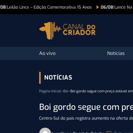
tiva 15 Anos
06/08
|
Lance Na Tv
06/08
|
Lan
Ao vivo
Notícias
NOTÍCIAS
Página Inicial
>
Boi
>
Boi gordo segue com preço estável e
Boi gordo segue com pr
Centro-Sul do país registra aumento na oferta d