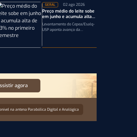
durante a…
02 ago 2026
GERAL
Preço médio do leite sobe
em junho e acumula alta
de 33% no primeiro
Levantamento do Cepea/Esalq-
semestre
USP aponta avanço da
remuneração ao produtor,
impulsionado pela firmeza dos
derivados e pela oferta limitada
de leite…
ssistir agora
onível na antena Parabólica Digital e Analógica