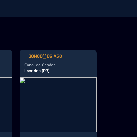
comportamento e finanças no
agronegócio
20H00
06 AGO
Canal do Criador
Londrina (PR)