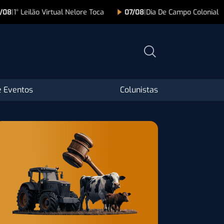
07/08
|
Dia De Campo Colonial
07/08
|
Leilão As Origens 
 Eventos
Colunistas