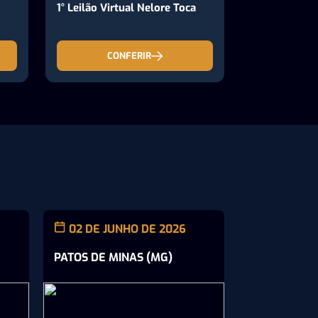
1° Leilão Virtual Nelore Toca
CONFERIR
02 DE JUNHO DE 2026
21 DE MAI
PATOS DE MINAS (MG)
RIBEIRÃO PR