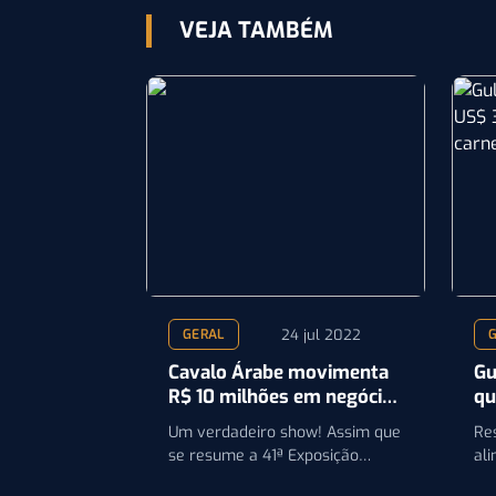
VEJA TAMBÉM
24 jul 2022
GERAL
Cavalo Árabe movimenta
Gu
R$ 10 milhões em negócios
qu
durante exposição
ne
Um verdadeiro show! Assim que
Re
nacional da raça
bo
se resume a 41ª Exposição
al
Nacional do Cavalo Árabe.
re