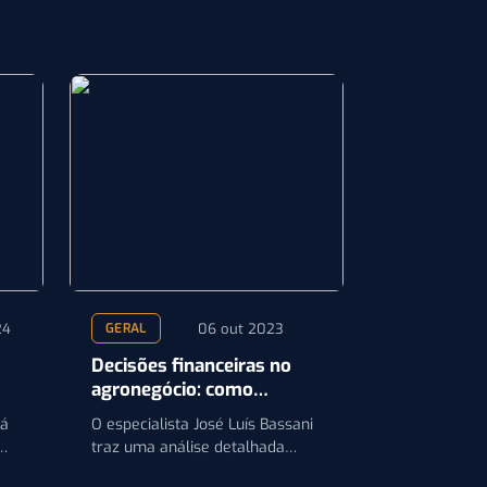
24
06 out 2023
GERAL
Decisões financeiras no
agronegócio: como
equilibrar números e
gá
O especialista José Luís Bassani
comportamento?
traz uma análise detalhada
sobre a interação entre