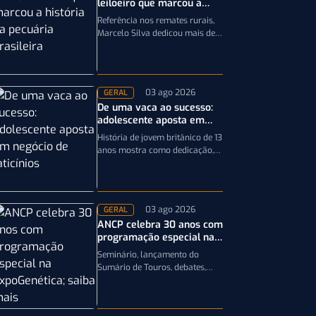
leiloeiro que marcou a
história da pecuária
Referência nos remates rurais,
brasileira
Marcelo Silva dedicou mais de
cinco décadas aos leilões de
genética bovina e de cavalos
Crioulos,…
03 ago 2026
GERAL
De uma vaca ao sucesso:
adolescente aposta em
negócio de laticínios
História de jovem britânico de 13
anos mostra como dedicação,
planejamento e paixão pela
pecuária leiteira podem
transformar uma única…
03 ago 2026
GERAL
ANCP celebra 30 anos com
programação especial na
ExpoGenética; saiba mais
Seminário, lançamento do
Sumário de Touros, debates,
podcast, desfile de reprodutores
e homenagens integram a
programação da entidade