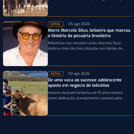
que participarão da Expointer 2026
05 ago 2026
GERAL
Morre Marcelo Silva, leiloeiro que marcou
a história da pecuária brasileira
Referência nos remates rurais, Marcelo Silva
dedicou mais de cinco décadas aos leilões de
genética bovina e de cavalos Crioulos,…
03 ago 2026
GERAL
De uma vaca ao sucesso: adolescente
aposta em negócio de laticínios
História de jovem britânico de 13 anos mostra
como dedicação, planejamento e paixão pela
pecuária leiteira podem transformar uma única…