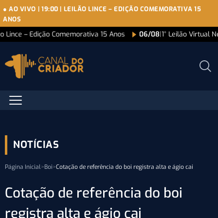
● AO VIVO
|
19:00
|
LEILÃO LINCE – EDIÇÃO COMEMORATIVA 15
ANOS
ão Lince – Edição Comemorativa 15 Anos
06/08
|
1° Leilão Virtual 
NOTÍCIAS
Página Inicial
>
Boi
>
Cotação de referência do boi registra alta e ágio cai
Cotação de referência do boi
registra alta e ágio cai