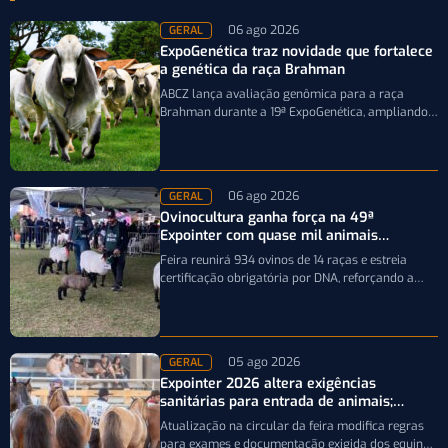
06 ago 2026
GERAL
ExpoGenética traz novidade que fortalece
a genética da raça Brahman
ABCZ lança avaliação genômica para a raça
Brahman durante a 19ª ExpoGenética, ampliando a
precisão da seleção genética dos rebanhos
06 ago 2026
GERAL
Ovinocultura ganha força na 49ª
Expointer com quase mil animais
inscritos
Feira reunirá 934 ovinos de 14 raças e estreia
certificação obrigatória por DNA, reforçando a
qualidade genética e o bom…
05 ago 2026
GERAL
Expointer 2026 altera exigências
sanitárias para entrada de animais;
entenda
Atualização na circular da feira modifica regras
para exames e documentação exigida dos equinos