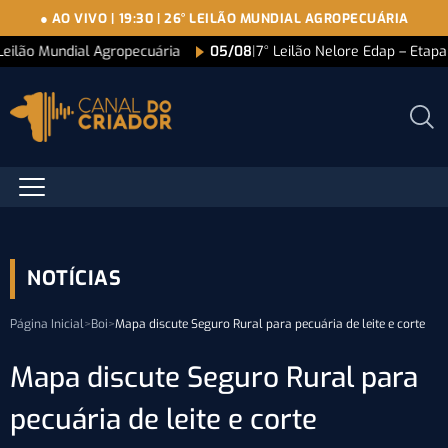
● AO VIVO
|
19:30
|
26° LEILÃO MUNDIAL AGROPECUÁRIA
Leilão Mundial Agropecuária
05/08
|
7° Leilão Nelore Edap – Etap
NOTÍCIAS
Página Inicial
>
Boi
>
Mapa discute Seguro Rural para pecuária de leite e corte
Mapa discute Seguro Rural para
pecuária de leite e corte