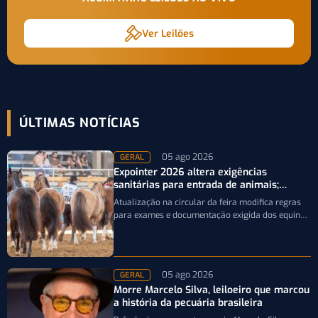
Ver Leilões
ÚLTIMAS NOTÍCIAS
05 ago 2026
GERAL
Expointer 2026 altera exigências
sanitárias para entrada de animais;
entenda
Atualização na circular da feira modifica regras
para exames e documentação exigida dos equinos
que participarão da Expointer 2026
05 ago 2026
GERAL
Morre Marcelo Silva, leiloeiro que marcou
a história da pecuária brasileira