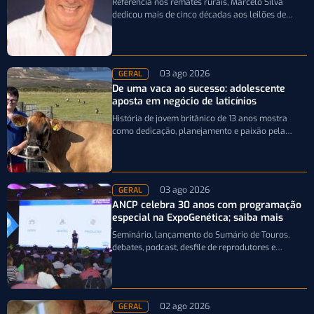
Referência nos remates rurais, Marcelo Silva
dedicou mais de cinco décadas aos leilões de
genética bovina e de cavalos Crioulos,…
03 ago 2026
GERAL
De uma vaca ao sucesso: adolescente
aposta em negócio de laticínios
História de jovem britânico de 13 anos mostra
como dedicação, planejamento e paixão pela
pecuária leiteira podem transformar uma única…
03 ago 2026
GERAL
ANCP celebra 30 anos com programação
especial na ExpoGenética; saiba mais
Seminário, lançamento do Sumário de Touros,
debates, podcast, desfile de reprodutores e
homenagens integram a programação da
entidade durante a…
02 ago 2026
GERAL