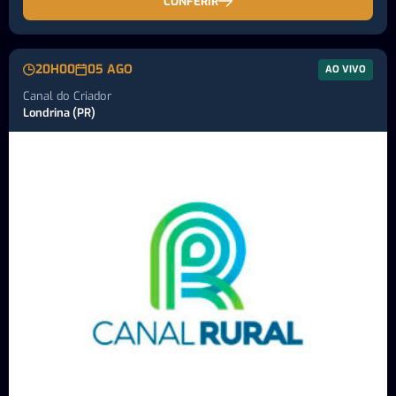
CONFERIR
20H00
05 AGO
AO VIVO
Canal do Criador
Londrina (PR)