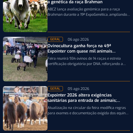
a genética da raça Brahman
ABCZ lança avaliação genômica para a raça
Brahman durante a 19ª ExpoGenética, ampliando a
precisão da seleção genética dos rebanhos
06 ago 2026
GERAL
Ovinocultura ganha força na 49ª
Expointer com quase mil animais
inscritos
Feira reunirá 934 ovinos de 14 raças e estreia
certificação obrigatória por DNA, reforçando a
qualidade genética e o bom…
05 ago 2026
GERAL
Expointer 2026 altera exigências
sanitárias para entrada de animais;
entenda
Atualização na circular da feira modifica regras
para exames e documentação exigida dos equinos
que participarão da Expointer 2026