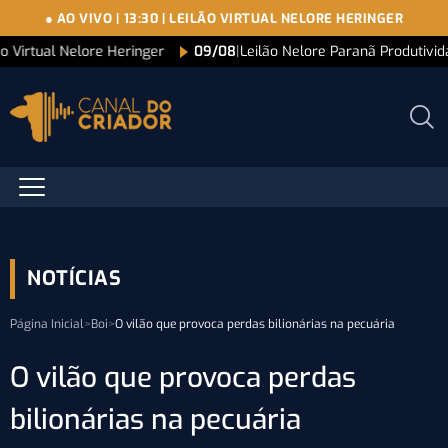
● AO VIVO
|
13:30
|
LEILÃO VIRTUAL NELORE HERINGER
ão Virtual Nelore Heringer
09/08
|
Leilão Nelore Paranã Produtivi
NOTÍCIAS
Página Inicial
>
Boi
>
O vilão que provoca perdas bilionárias na pecuária
O vilão que provoca perdas
bilionárias na pecuária