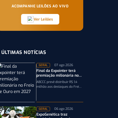
ACOMPANHE LEILÕES AO VIVO
Ver Leilões
ÚLTIMAS NOTÍCIAS
07 ago 2026
GERAL
Final da Expointer terá
premiação milionária no
Freio de Ouro em 2027
ABCCC prevê distribuir R$ 1,4
milhão aos destaques do Freio
de Ouro, incluindo
caminhonetes avaliadas em R$
200 mil para…
06 ago 2026
GERAL
ExpoGenética traz