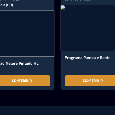
al do Criador
ânia (GO)
Programa Pampa e Gente
lão Nelore Pintado HL
CONFERIR
CONFERIR