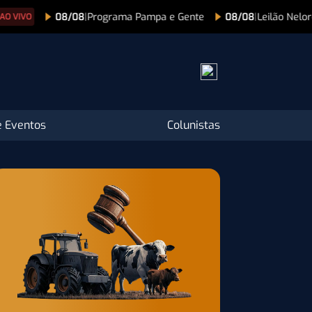
ma Pampa e Gente
08/08
|
Leilão Nelore Pintado HL
08/08
|
Le
 Eventos
Colunistas