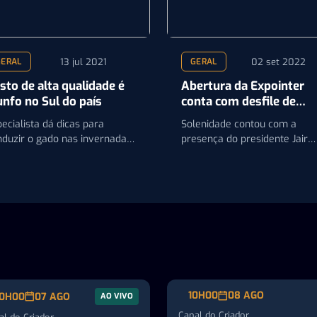
13 jul 2021
02 set 2022
GERAL
GERAL
sto de alta qualidade é
Abertura da Expointer
unfo no Sul do país
conta com desfile de
animais e apresentação
ecialista dá dicas para
Solenidade contou com a
artística
nduzir o gado nas invernadas
presença do presidente Jair
 Sul de forma que
Bolsonaro
tencialize os ganhos
10H00
08 AGO
0H00
07 AGO
AO VIVO
Canal do Criador