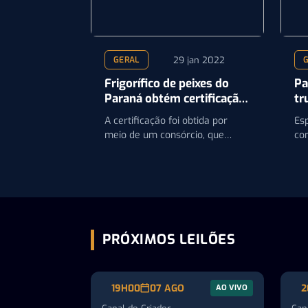
29 jan 2022
GERAL
Frigorífico de peixes do
Pa
Paraná obtém certificação
tr
que favorece venda para
A certificação foi obtida por
Esp
outros estados
meio de um consórcio, que
co
reúne 30 municípios da região
do
central do Paraná
po
PRÓXIMOS LEILÕES
19H00
07 AGO
2
AO VIVO