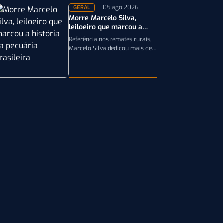
05 ago 2026
GERAL
Morre Marcelo Silva,
leiloeiro que marcou a
história da pecuária
Referência nos remates rurais,
brasileira
Marcelo Silva dedicou mais de
cinco décadas aos leilões de
genética bovina e de cavalos
Crioulos,…