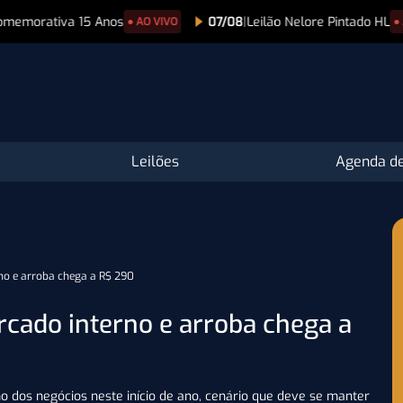
07/08
|
Leilão Nelore Pintado HL
08/08
|
Progra
VIVO
● AO VIVO
Leilões
Agenda de
no e arroba chega a R$ 290
rcado interno e arroba chega a
mo dos negócios neste início de ano, cenário que deve se manter