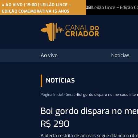
● AO VIVO
|
19:00
|
LEILÃO LINCE –
07/08
|
Leilão Lince – Edição Comemorativa 15 Anos
● AO 
EDIÇÃO COMEMORATIVA 15 ANOS
Ao vivo
Notícias
NOTÍCIAS
Página Inicial
>
Geral
>
Boi gordo dispara no mercado inter
Boi gordo dispara no me
R$ 290
A oferta restrita de animais segue ditando o rit