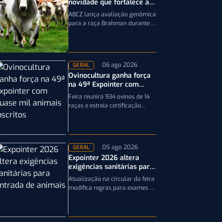
novidade que fortalece a
genética da raça Brahman
ABCZ lança avaliação genômica
para a raça Brahman durante a
19ª ExpoGenética, ampliando a
precisão da seleção genética
dos rebanhos
06 ago 2026
GERAL
Ovinocultura ganha força
na 49ª Expointer com
quase mil animais
Feira reunirá 934 ovinos de 14
inscritos
raças e estreia certificação
obrigatória por DNA, reforçando
a qualidade genética e o bom…
05 ago 2026
GERAL
Expointer 2026 altera
exigências sanitárias para
entrada de animais;
Atualização na circular da feira
entenda
modifica regras para exames e
documentação exigida dos
equinos que participarão da
Expointer 2026