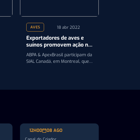
18 abr 2022
AVES
Exportadores de aves e
suínos promovem ação no
Canadá
ABPA & ApexBrasil participam da
SIAL Canadá, em Montreal, que
acontecerá nos próximos dias,
20 e 22 de…
12H00
08 AGO
Canal do Criador