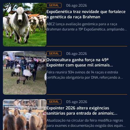
06 ago 2026
GERAL
ExpoGenética traz novidade que fortalece
a genética da raça Brahman
ABCZ lança avaliação genômica para a raça
Brahman durante a 19ª ExpoGenética, ampliando a
precisão da seleção genética dos rebanhos
06 ago 2026
GERAL
Ovinocultura ganha força na 49ª
Expointer com quase mil animais
inscritos
Feira reunirá 934 ovinos de 14 raças e estreia
certificação obrigatória por DNA, reforçando a
qualidade genética e o bom…
05 ago 2026
GERAL
Expointer 2026 altera exigências
sanitárias para entrada de animais;
entenda
Atualização na circular da feira modifica regras
para exames e documentação exigida dos equinos