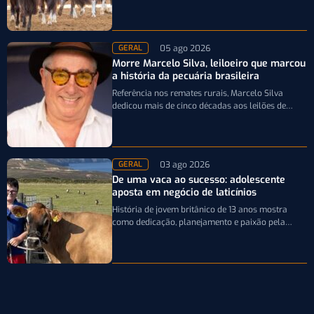
que participarão da Expointer 2026
05 ago 2026
GERAL
Morre Marcelo Silva, leiloeiro que marcou
a história da pecuária brasileira
Referência nos remates rurais, Marcelo Silva
dedicou mais de cinco décadas aos leilões de
genética bovina e de cavalos Crioulos,…
03 ago 2026
GERAL
De uma vaca ao sucesso: adolescente
aposta em negócio de laticínios
História de jovem britânico de 13 anos mostra
como dedicação, planejamento e paixão pela
pecuária leiteira podem transformar uma única…