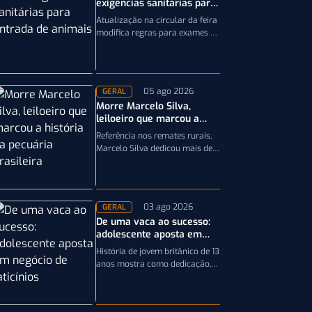
exigências sanitárias para
entrada de animais;
Atualização na circular da feira
entenda
modifica regras para exames e
documentação exigida dos
equinos que participarão da
Expointer 2026
05 ago 2026
GERAL
Morre Marcelo Silva,
leiloeiro que marcou a
história da pecuária
Referência nos remates rurais,
brasileira
Marcelo Silva dedicou mais de
cinco décadas aos leilões de
genética bovina e de cavalos
Crioulos,…
03 ago 2026
GERAL
De uma vaca ao sucesso:
adolescente aposta em
negócio de laticínios
História de jovem britânico de 13
anos mostra como dedicação,
planejamento e paixão pela
pecuária leiteira podem
transformar uma única…