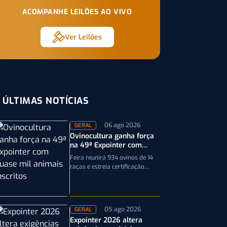
ACOMPANHE LEILÕES AO VIVO
Ver Leilões
ÚLTIMAS NOTÍCIAS
06 ago 2026
GERAL
Ovinocultura ganha força
na 49ª Expointer com
quase mil animais
Feira reunirá 934 ovinos de 14
inscritos
raças e estreia certificação
obrigatória por DNA, reforçando
a qualidade genética e o bom…
05 ago 2026
GERAL
Expointer 2026 altera