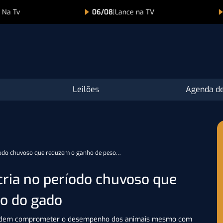
ce na TV
06/08
|
1° Leilão Virtual Nelore Toca
Leilões
Agenda de
ríodo chuvoso que reduzem o ganho de peso…
cria no período chuvoso que
o do gado
 podem comprometer o desempenho dos animais mesmo com