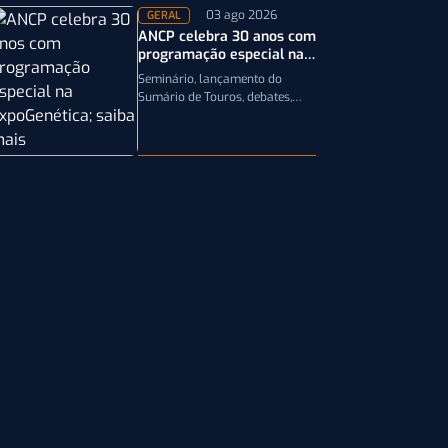
03 ago 2026
GERAL
ANCP celebra 30 anos com
programação especial na
ExpoGenética; saiba mais
Seminário, lançamento do
Sumário de Touros, debates,
podcast, desfile de reprodutores
e homenagens integram a
programação da entidade
durante a…