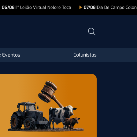
07/08
|
Dia De Campo Colonial
07/08
|
Leilão As Origens 
 Eventos
Colunistas