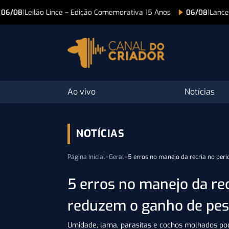
tiva 15 Anos
06/08
|
Lance Na Tv
06/08
|
Lan
Ao vivo
Notícias
NOTÍCIAS
Página Inicial
>
Geral
>
5 erros no manejo da recria no pe
5 erros no manejo da re
reduzem o ganho de pes
Umidade, lama, parasitas e cochos molhados