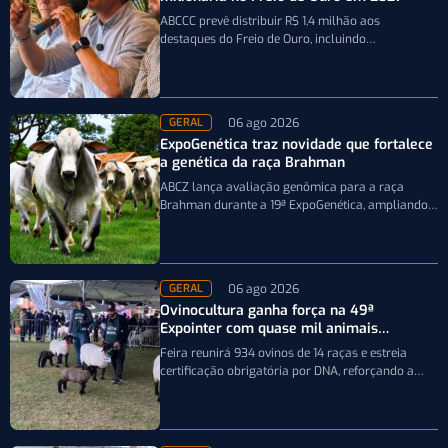
ABCCC prevê distribuir R$ 1,4 milhão aos
destaques do Freio de Ouro, incluindo
caminhonetes avaliadas em R$ 200 mil para…
06 ago 2026
GERAL
ExpoGenética traz novidade que fortalece
a genética da raça Brahman
ABCZ lança avaliação genômica para a raça
Brahman durante a 19ª ExpoGenética, ampliando a
precisão da seleção genética dos rebanhos
06 ago 2026
GERAL
Ovinocultura ganha força na 49ª
Expointer com quase mil animais
inscritos
Feira reunirá 934 ovinos de 14 raças e estreia
certificação obrigatória por DNA, reforçando a
qualidade genética e o bom…