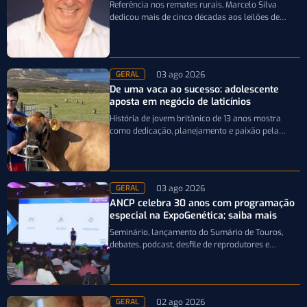
Referência nos remates rurais, Marcelo Silva
dedicou mais de cinco décadas aos leilões de
genética bovina e de cavalos Crioulos,…
03 ago 2026
GERAL
De uma vaca ao sucesso: adolescente
aposta em negócio de laticínios
História de jovem britânico de 13 anos mostra
como dedicação, planejamento e paixão pela
pecuária leiteira podem transformar uma única…
03 ago 2026
GERAL
ANCP celebra 30 anos com programação
especial na ExpoGenética; saiba mais
Seminário, lançamento do Sumário de Touros,
debates, podcast, desfile de reprodutores e
homenagens integram a programação da
entidade durante a…
02 ago 2026
GERAL