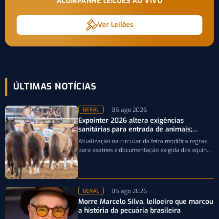
ACOMPANHE LEILÕES AO VIVO
Ver Leilões
ÚLTIMAS NOTÍCIAS
05 ago 2026
GERAL
Expointer 2026 altera exigências
sanitárias para entrada de animais;
entenda
Atualização na circular da feira modifica regras
para exames e documentação exigida dos equinos
que participarão da Expointer 2026
05 ago 2026
GERAL
Morre Marcelo Silva, leiloeiro que marcou
a história da pecuária brasileira