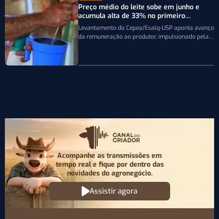
Preço médio do leite sobe em junho e
acumula alta de 33% no primeiro
semestre
Levantamento do Cepea/Esalq-USP aponta avanço
da remuneração ao produtor, impulsionado pela
firmeza dos derivados e pela oferta limitada de
leite…
Acompanhe as transmissões em
tempo real e fique por
dentro das
novidades do agronegócio.
Assistir agora