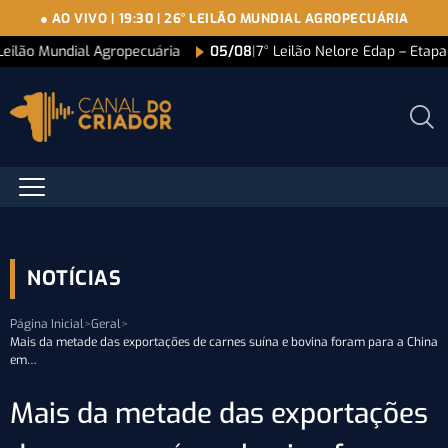
● AO VIVO
|
19:30
|
26° LEILÃO MUNDIAL AGROPECUÁRIA
Leilão Mundial Agropecuária
05/08
|
7° Leilão Nelore Edap – Etap
NOTÍCIAS
Página Inicial
>
Geral
>
Mais da metade das exportações de carnes suína e bovina foram para a China
em…
Mais da metade das exportações