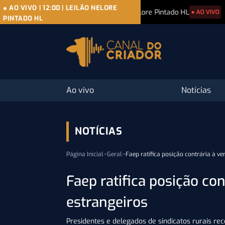
● AO VIVO
|
12:00
|
LEILÃO NELORE
08/08
|
Leilão Nelore Pintado HL
08/08
|
11º
● AO VIVO
PINTADO HL
Ao vivo
Notícias
NOTÍCIAS
Página Inicial
>
Geral
>
Faep ratifica posição contrária à ve
Faep ratifica posição con
estrangeiros
Presidentes e delegados de sindicatos rurais r