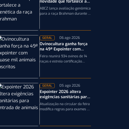
novidade que fortalece a
genética da raça Brahman
ABCZ lança avaliação genômica
para a raça Brahman durante a
19ª ExpoGenética, ampliando a
precisão da seleção genética
dos rebanhos
06 ago 2026
GERAL
Ovinocultura ganha força
na 49ª Expointer com
quase mil animais
Feira reunirá 934 ovinos de 14
inscritos
raças e estreia certificação
obrigatória por DNA, reforçando
a qualidade genética e o bom…
05 ago 2026
GERAL
Expointer 2026 altera
exigências sanitárias para
entrada de animais;
Atualização na circular da feira
entenda
modifica regras para exames e
documentação exigida dos
equinos que participarão da
Expointer 2026