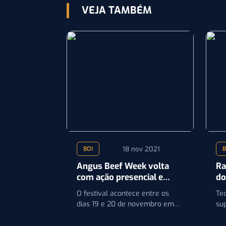
VEJA TAMBÉM
18 nov 2021
BOI
B
Angus Beef Week volta
Ra
com ação presencial e
do
delivery em São Paulo,
qu
O festival acontece entre os
Tec
Curitiba, Porto Alegre e
pr
dias 19 e 20 de novembro em
su
Gramado
restaurantes e casas de carnes
ma
credenciadas
pr