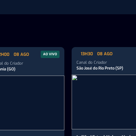
13H30
08 AGO
2H00
08 AGO
AO VIVO
Canal do Criador
al do Criador
São José do Rio Preto (SP)
ânia (GO)