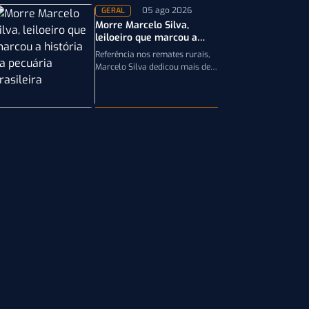
05 ago 2026
GERAL
Morre Marcelo Silva,
leiloeiro que marcou a
história da pecuária
Referência nos remates rurais,
brasileira
Marcelo Silva dedicou mais de
cinco décadas aos leilões de
genética bovina e de cavalos
Crioulos,…