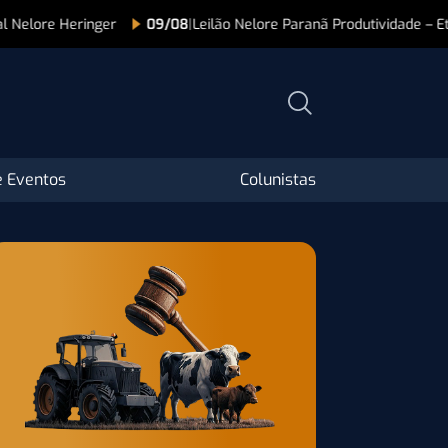
inger
09/08
|
Leilão Nelore Paranã Produtividade – Etapa Fêmeas
 Eventos
Colunistas