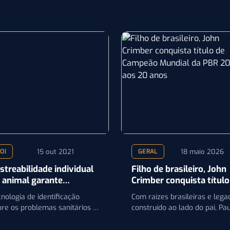
15 out 2021
18 maio 2026
OI
GERAL
streabilidade individual
Filho de brasileiro, John
 animal garante
Crimber conquista título
alidade e segurança na
de Campeão Mundial da
nologia de identificação
Com raízes brasileiras e lega
odução
PBR 2026 aos 20 anos
pre os problemas sanitários e
construído ao lado do pai, Pa
ntém a credibilidade do
Crimber, jovem norte-americ
oduto
domina a final em…