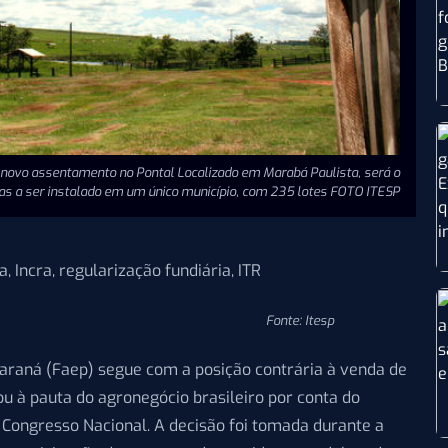
novo assentamento no Pontal Localizado em Marabá Paulista, será o
s a ser instalado em um único município, com 235 lotes FOTO ITESP
Fonte: Itesp
araná (Faep) segue com a posição contrária à venda de
ou à pauta do agronegócio brasileiro por conta do
 Congresso Nacional. A decisão foi tomada durante a