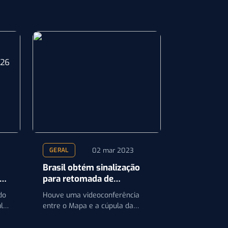
02 mar 2023
GERAL
Brasil obtém sinalização
para retomada de
exportações com a China
do
Houve uma videoconferência
ulo
entre o Mapa e a cúpula da
ano
Administração Geral de Aduanas
da China (GACC)