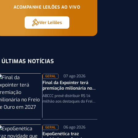
ACOMPANHE LEILÕES AO VIVO
Ver Leilões
ÚLTIMAS NOTÍCIAS
07 ago 2026
GERAL
Final da Expointer terá
premiação milionária no
Freio de Ouro em 2027
ABCCC prevê distribuir R$ 1,4
milhão aos destaques do Freio
de Ouro, incluindo
caminhonetes avaliadas em R$
200 mil para…
06 ago 2026
GERAL
ExpoGenética traz