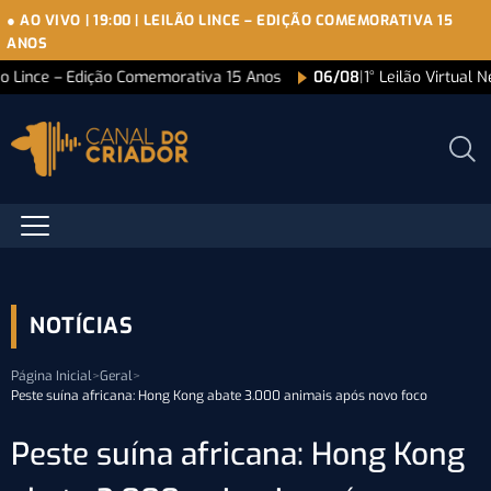
● AO VIVO
|
19:00
|
LEILÃO LINCE – EDIÇÃO COMEMORATIVA 15
ANOS
ão Lince – Edição Comemorativa 15 Anos
06/08
|
1° Leilão Virtual 
NOTÍCIAS
Página Inicial
>
Geral
>
Peste suína africana: Hong Kong abate 3.000 animais após novo foco
Peste suína africana: Hong Kong