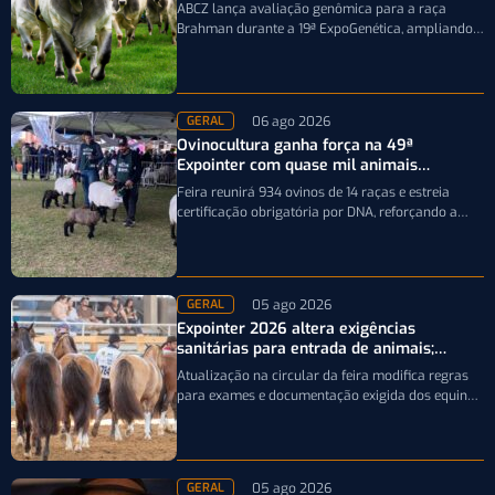
ABCZ lança avaliação genômica para a raça
Brahman durante a 19ª ExpoGenética, ampliando a
precisão da seleção genética dos rebanhos
06 ago 2026
GERAL
Ovinocultura ganha força na 49ª
Expointer com quase mil animais
inscritos
Feira reunirá 934 ovinos de 14 raças e estreia
certificação obrigatória por DNA, reforçando a
qualidade genética e o bom…
05 ago 2026
GERAL
Expointer 2026 altera exigências
sanitárias para entrada de animais;
entenda
Atualização na circular da feira modifica regras
para exames e documentação exigida dos equinos
que participarão da Expointer 2026
05 ago 2026
GERAL