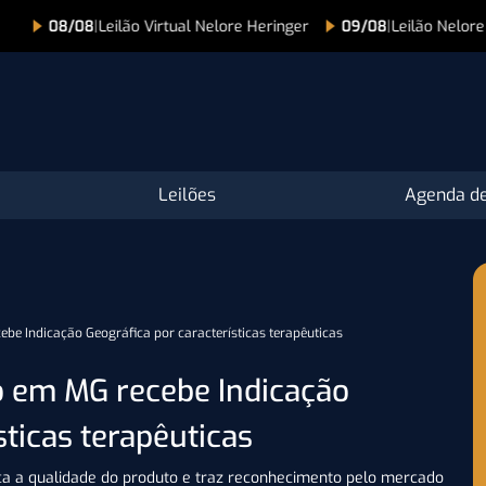
ore Heringer
09/08
|
Leilão Nelore Paranã Produtividade – Etapa 
Leilões
Agenda de
be Indicação Geográfica por características terapêuticas
o em MG recebe Indicação
sticas terapêuticas
a a qualidade do produto e traz reconhecimento pelo mercado