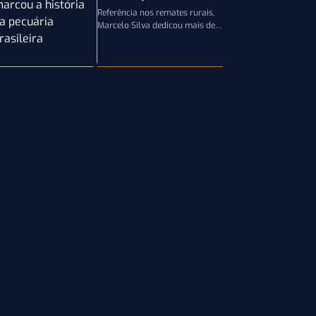
história da pecuária
Referência nos remates rurais,
brasileira
Marcelo Silva dedicou mais de
cinco décadas aos leilões de
genética bovina e de cavalos
Crioulos,…