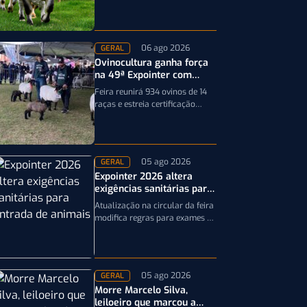
19ª ExpoGenética, ampliando a
precisão da seleção genética
dos rebanhos
06 ago 2026
GERAL
Ovinocultura ganha força
na 49ª Expointer com
quase mil animais
Feira reunirá 934 ovinos de 14
inscritos
raças e estreia certificação
obrigatória por DNA, reforçando
a qualidade genética e o bom…
05 ago 2026
GERAL
Expointer 2026 altera
exigências sanitárias para
entrada de animais;
Atualização na circular da feira
entenda
modifica regras para exames e
documentação exigida dos
equinos que participarão da
Expointer 2026
05 ago 2026
GERAL
Morre Marcelo Silva,
leiloeiro que marcou a