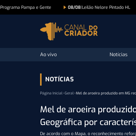
08/08
|
Leilão Nelore Pintado HL
08/08
|
Leilão Virtual Nel
Ao vivo
Notícias
NOTÍCIAS
Página Inicial
>
Geral
>
Mel de aroeira produzido em MG rece
Mel de aroeira produzid
Geográfica por caracterí
De acordo com o Mapa, o reconhecimento reforç