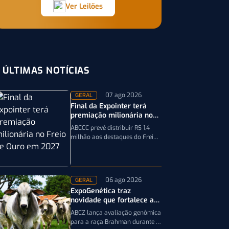
Ver Leilões
ÚLTIMAS NOTÍCIAS
07 ago 2026
GERAL
Final da Expointer terá
premiação milionária no
Freio de Ouro em 2027
ABCCC prevê distribuir R$ 1,4
milhão aos destaques do Freio
de Ouro, incluindo
caminhonetes avaliadas em R$
200 mil para…
06 ago 2026
GERAL
ExpoGenética traz
novidade que fortalece a
genética da raça Brahman
ABCZ lança avaliação genômica
para a raça Brahman durante a