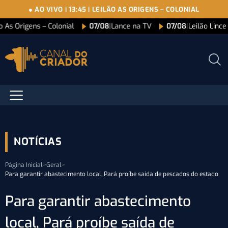
● AO VIVO
|
13:45
|
LEILÃO AS ORIGENS – COLONIAL
o As Origens – Colonial
07/08
|
Lance na TV
07/08
|
Leilão Linc
NOTÍCIAS
Página Inicial
>
Geral
>
Para garantir abastecimento local, Pará proíbe saída de pescados do estado
Para garantir abastecimento
local, Pará proíbe saída de