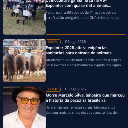
Ovinocultura ganha força na 49ª
Expointer com quase mil animais
inscritos
Feira reunirá 934 ovinos de 14 raças e estreia
certificação obrigatória por DNA, reforçando a
qualidade genética e o bom…
05 ago 2026
GERAL
Expointer 2026 altera exigências
sanitárias para entrada de animais;
entenda
Atualização na circular da feira modifica regras
para exames e documentação exigida dos equinos
que participarão da Expointer 2026
05 ago 2026
GERAL
Morre Marcelo Silva, leiloeiro que marcou
a história da pecuária brasileira
Referência nos remates rurais, Marcelo Silva
dedicou mais de cinco décadas aos leilões de
genética bovina e de cavalos Crioulos,…