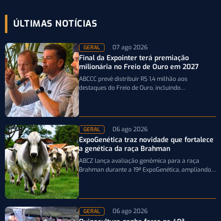
ÚLTIMAS NOTÍCIAS
07 ago 2026
GERAL
Final da Expointer terá premiação
milionária no Freio de Ouro em 2027
ABCCC prevê distribuir R$ 1,4 milhão aos
destaques do Freio de Ouro, incluindo
caminhonetes avaliadas em R$ 200 mil para…
06 ago 2026
GERAL
ExpoGenética traz novidade que fortalece
a genética da raça Brahman
ABCZ lança avaliação genômica para a raça
Brahman durante a 19ª ExpoGenética, ampliando a
precisão da seleção genética dos rebanhos
06 ago 2026
GERAL