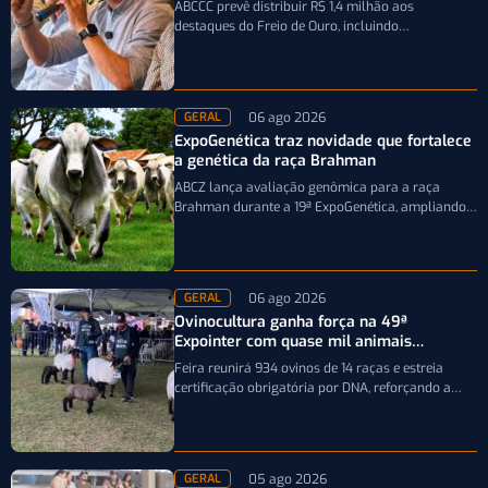
ABCCC prevê distribuir R$ 1,4 milhão aos
destaques do Freio de Ouro, incluindo
caminhonetes avaliadas em R$ 200 mil para…
06 ago 2026
GERAL
ExpoGenética traz novidade que fortalece
a genética da raça Brahman
ABCZ lança avaliação genômica para a raça
Brahman durante a 19ª ExpoGenética, ampliando a
precisão da seleção genética dos rebanhos
06 ago 2026
GERAL
Ovinocultura ganha força na 49ª
Expointer com quase mil animais
inscritos
Feira reunirá 934 ovinos de 14 raças e estreia
certificação obrigatória por DNA, reforçando a
qualidade genética e o bom…
05 ago 2026
GERAL