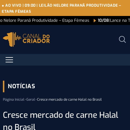
● AO VIVO
|
09:00
|
LEILÃO NELORE PARANÃ PRODUTIVIDADE –
ETAPA FÊMEAS
ão Nelore Paranã Produtividade – Etapa Fêmeas
10/08
|
Lance na 
NOTÍCIAS
Página Inicial
>
Geral
>
Cresce mercado de carne Halal no Brasil
Cresce mercado de carne Halal
no Brasil