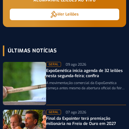
ACOMPANHE LEILÕES AO VIVO
Ver Leilões
ÚLTIMAS NOTÍCIAS
09 ago 2026
GERAL
ExpoGenética inicia agenda de 32 leilões
nesta segunda-feira; confira
A movimentação comercial da ExpoGenética
começa antes mesmo da abertura oficial da feira.
A partir desta segunda-feira (10/8), pecuaristas e…
07 ago 2026
GERAL
Final da Expointer terá premiação
milionária no Freio de Ouro em 2027