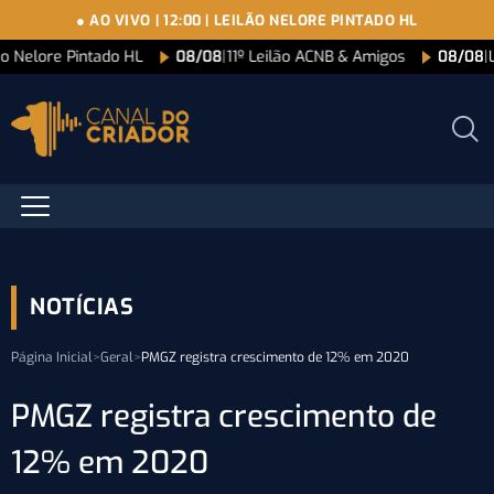
● AO VIVO
|
12:00
|
LEILÃO NELORE PINTADO HL
ão Nelore Pintado HL
08/08
|
11º Leilão ACNB & Amigos
08/08
|
NOTÍCIAS
Página Inicial
>
Geral
>
PMGZ registra crescimento de 12% em 2020
PMGZ registra crescimento de
12% em 2020