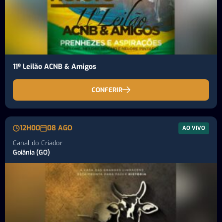
11º Leilão ACNB & Amigos
CONFERIR
12H00
08 AGO
AO VIVO
Canal do Criador
Goiânia (GO)