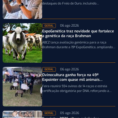
destaques do Freio de Ouro, incluindo
caminhonetes avaliadas em R$ 200 mil para…
06 ago 2026
GERAL
ExpoGenética traz novidade que fortalece
a genética da raça Brahman
ABCZ lança avaliação genômica para a raça
Brahman durante a 19ª ExpoGenética, ampliando a
precisão da seleção genética dos rebanhos
06 ago 2026
GERAL
Ovinocultura ganha força na 49ª
Expointer com quase mil animais
inscritos
Feira reunirá 934 ovinos de 14 raças e estreia
certificação obrigatória por DNA, reforçando a
qualidade genética e o bom…
05 ago 2026
GERAL