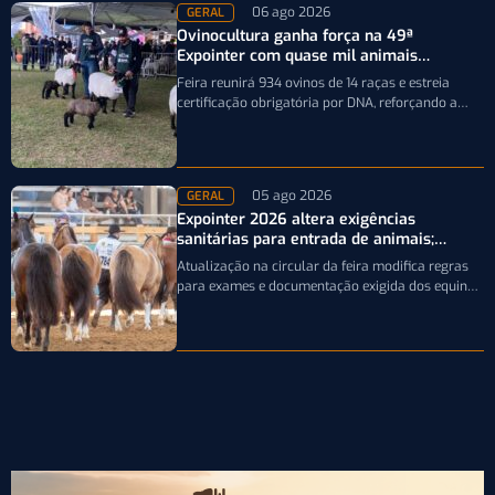
06 ago 2026
GERAL
Ovinocultura ganha força na 49ª
Expointer com quase mil animais
inscritos
Feira reunirá 934 ovinos de 14 raças e estreia
certificação obrigatória por DNA, reforçando a
qualidade genética e o bom…
05 ago 2026
GERAL
Expointer 2026 altera exigências
sanitárias para entrada de animais;
entenda
Atualização na circular da feira modifica regras
para exames e documentação exigida dos equinos
que participarão da Expointer 2026