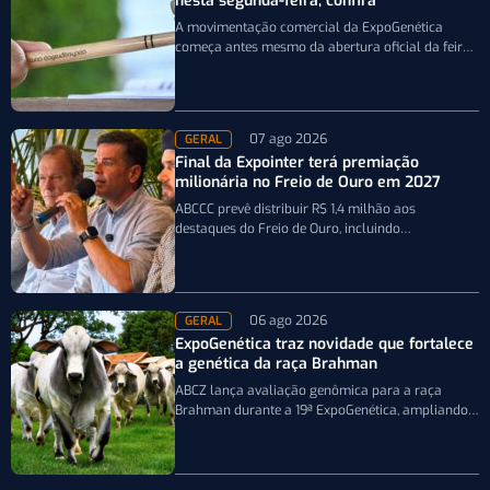
nesta segunda-feira; confira
A movimentação comercial da ExpoGenética
começa antes mesmo da abertura oficial da feira.
A partir desta segunda-feira (10/8), pecuaristas e…
07 ago 2026
GERAL
Final da Expointer terá premiação
milionária no Freio de Ouro em 2027
ABCCC prevê distribuir R$ 1,4 milhão aos
destaques do Freio de Ouro, incluindo
caminhonetes avaliadas em R$ 200 mil para…
06 ago 2026
GERAL
ExpoGenética traz novidade que fortalece
a genética da raça Brahman
ABCZ lança avaliação genômica para a raça
Brahman durante a 19ª ExpoGenética, ampliando a
precisão da seleção genética dos rebanhos