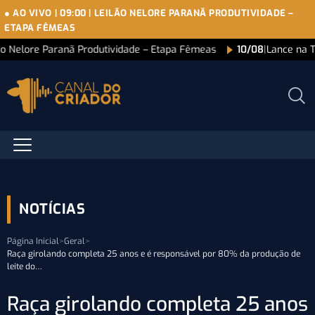
● AO VIVO
|
09:00
|
LEILÃO NELORE PARANÃ PRODUTIVIDADE –
ETAPA FÊMEAS
ão Nelore Paranã Produtividade – Etapa Fêmeas
10/08
|
Lance na 
NOTÍCIAS
Página Inicial
>
Geral
>
Raça girolando completa 25 anos e é responsável por 80% da produção de
leite do…
Raça girolando completa 25 anos