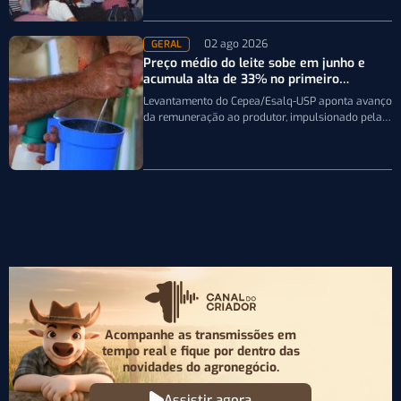
entidade durante a…
02 ago 2026
GERAL
Preço médio do leite sobe em junho e
acumula alta de 33% no primeiro
semestre
Levantamento do Cepea/Esalq-USP aponta avanço
da remuneração ao produtor, impulsionado pela
firmeza dos derivados e pela oferta limitada de
leite…
Acompanhe as transmissões em
tempo real e fique por
dentro das
novidades do agronegócio.
Assistir agora