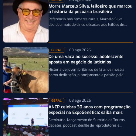
Morre Marcelo Silva, leiloeiro que marcou
a história da pecuária brasileira
Referência nos remates rurais, Marcelo Silva
dedicou mais de cinco décadas aos leilões de
genética bovina e de cavalos Crioulos,…
03 ago 2026
GERAL
De uma vaca ao sucesso: adolescente
aposta em negócio de laticínios
História de jovem britânico de 13 anos mostra
como dedicação, planejamento e paixão pela
pecuária leiteira podem transformar uma única…
03 ago 2026
GERAL
ANCP celebra 30 anos com programação
especial na ExpoGenética; saiba mais
Seminário, lançamento do Sumário de Touros,
debates, podcast, desfile de reprodutores e
homenagens integram a programação da