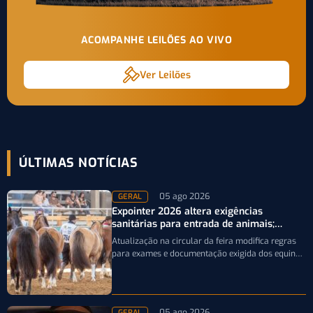
ACOMPANHE LEILÕES AO VIVO
Ver Leilões
ÚLTIMAS NOTÍCIAS
05 ago 2026
GERAL
Expointer 2026 altera exigências
sanitárias para entrada de animais;
entenda
Atualização na circular da feira modifica regras
para exames e documentação exigida dos equinos
que participarão da Expointer 2026
05 ago 2026
GERAL