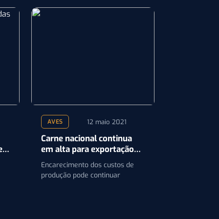
12 maio 2021
AVES
Carne nacional continua
e
em alta para exportação
no segundo semestre de
Encarecimento dos custos de
2021, diz analista
produção pode continuar
em