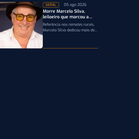
05 ago 2026
GERAL
Morre Marcelo Silva,
leiloeiro que marcou a
história da pecuária
Referência nos remates rurais,
brasileira
Marcelo Silva dedicou mais de
cinco décadas aos leilões de
genética bovina e de cavalos
Crioulos,…