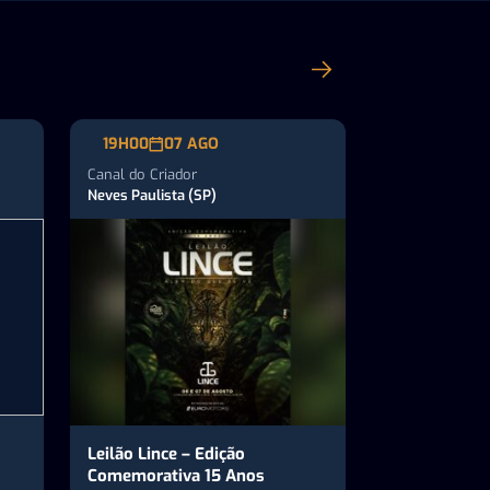
19H00
07 AGO
Canal do Criador
Neves Paulista (SP)
Leilão Lince – Edição
Comemorativa 15 Anos