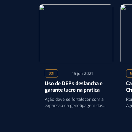
15 jun 2021
BOI
Uso de DEPs deslancha e
Ca
garante lucro na prática
Ch
re
Ação deve se fortalecer com a
Ro
di
expansão da genotipagem dos
Ag
rebanhos Angus neste ano
si
Ru