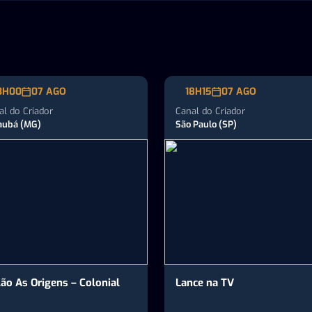
3H00
07 AGO
18H15
07 AGO
al do Criador
Canal do Criador
aubá (MG)
São Paulo (SP)
lão As Origens – Colonial
Lance na TV