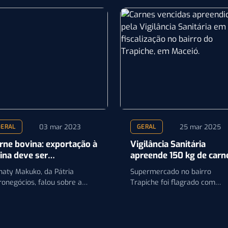
03 mar 2023
25 mar 2025
GERAL
GERAL
rne bovina: exportação à
Vigilância Sanitária
ina deve ser
apreende 150 kg de carn
stabelecida em até 20
vencida em Maceió
naty Makuko, da Pátria
Supermercado no bairro
as, diz especialista
ronegócios, falou sobre a
Trapiche foi flagrado com
tuação em entrevista ao Canal
produtos fora da validade e 
ral
condições inadequadas de
armazenamento.