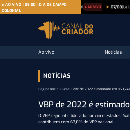
● AO VIVO
|
09:00
|
DIA DE CAMPO
07/08
|
Dia De Campo Colonial
07/08
|
Leilão
● AO VIVO
COLONIAL
Ao vivo
Notícias
NOTÍCIAS
Página Inicial
>
Geral
>
VBP de 2022 é estimado em R$ 1,241 
VBP de 2022 é estimado 
O VBP regional é liderado por cinco estados: Mat
contribuem com 63,0% do VBP nacional