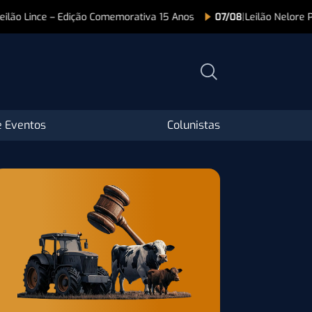
lão Lince – Edição Comemorativa 15 Anos
07/08
|
Leilão Nelore Pin
 Eventos
Colunistas