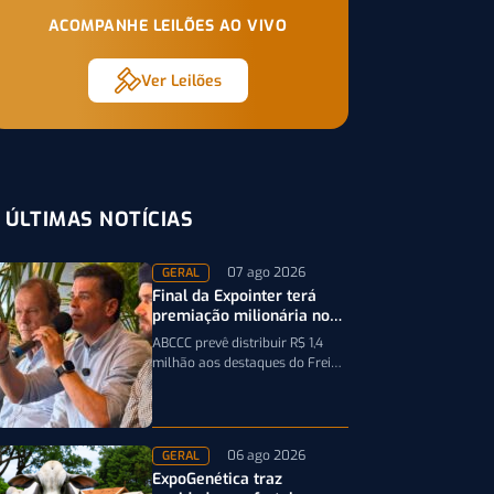
ACOMPANHE LEILÕES AO VIVO
Ver Leilões
ÚLTIMAS NOTÍCIAS
07 ago 2026
GERAL
Final da Expointer terá
premiação milionária no
Freio de Ouro em 2027
ABCCC prevê distribuir R$ 1,4
milhão aos destaques do Freio
de Ouro, incluindo
caminhonetes avaliadas em R$
200 mil para…
06 ago 2026
GERAL
ExpoGenética traz