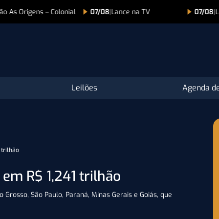
 As Origens – Colonial
07/08
|
Lance na TV
07/08
|
Lei
Leilões
Agenda de
trilhão
em R$ 1,241 trilhão
o Grosso, São Paulo, Paraná, Minas Gerais e Goiás, que