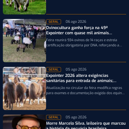
precisão da seleção genética dos rebanhos
06 ago 2026
GERAL
Ovinocultura ganha força na 49ª
Expointer com quase mil animais
inscritos
Feira reunirá 934 ovinos de 14 raças e estreia
certificação obrigatória por DNA, reforçando a
qualidade genética e o bom…
05 ago 2026
GERAL
Expointer 2026 altera exigências
sanitárias para entrada de animais;
entenda
Atualização na circular da feira modifica regras
para exames e documentação exigida dos equinos
que participarão da Expointer 2026
05 ago 2026
GERAL
Morre Marcelo Silva, leiloeiro que marcou
a história da pecuária brasileira