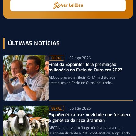
Ver Leilões
ÚLTIMAS NOTÍCIAS
07 ago 2026
GERAL
Final da Expointer terá premiação
milionária no Freio de Ouro em 2027
ABCCC prevê distribuir R$ 1,4 milhão aos
destaques do Freio de Ouro, incluindo
caminhonetes avaliadas em R$ 200 mil para…
06 ago 2026
GERAL
ExpoGenética traz novidade que fortalece
a genética da raça Brahman
ABCZ lança avaliação genômica para a raça
Brahman durante a 19ª ExpoGenética, ampliando a