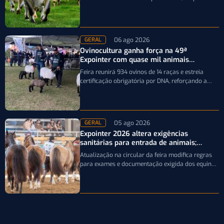
precisão da seleção genética dos rebanhos
06 ago 2026
GERAL
Ovinocultura ganha força na 49ª
Expointer com quase mil animais
inscritos
Feira reunirá 934 ovinos de 14 raças e estreia
certificação obrigatória por DNA, reforçando a
qualidade genética e o bom…
05 ago 2026
GERAL
Expointer 2026 altera exigências
sanitárias para entrada de animais;
entenda
Atualização na circular da feira modifica regras
para exames e documentação exigida dos equinos
que participarão da Expointer 2026