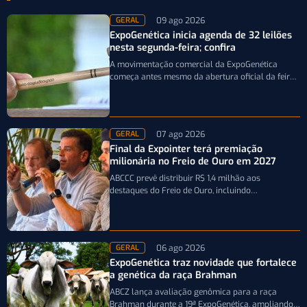
09 ago 2026
GERAL
ExpoGenética inicia agenda de 32 leilões
nesta segunda-feira; confira
A movimentação comercial da ExpoGenética
começa antes mesmo da abertura oficial da feira.
A partir desta segunda-feira (10/8), pecuaristas e…
07 ago 2026
GERAL
Final da Expointer terá premiação
milionária no Freio de Ouro em 2027
ABCCC prevê distribuir R$ 1,4 milhão aos
destaques do Freio de Ouro, incluindo
caminhonetes avaliadas em R$ 200 mil para…
06 ago 2026
GERAL
ExpoGenética traz novidade que fortalece
a genética da raça Brahman
ABCZ lança avaliação genômica para a raça
Brahman durante a 19ª ExpoGenética, ampliando a