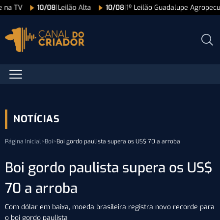
e na TV
10/08
|
Leilão Alta
10/08
|
1º Leilão Guadalupe Agropec
NOTÍCIAS
Página Inicial
>
Boi
>
Boi gordo paulista supera os US$ 70 a arroba
Boi gordo paulista supera os US$
70 a arroba
Com dólar em baixa, moeda brasileira registra novo recorde para
o boi gordo paulista