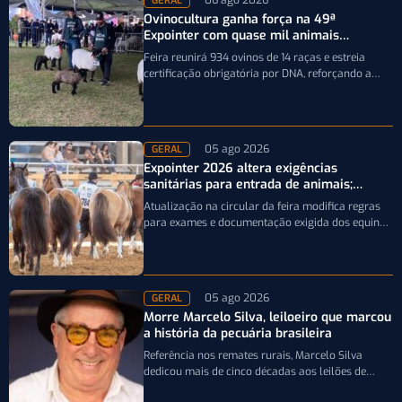
06 ago 2026
GERAL
Ovinocultura ganha força na 49ª
Expointer com quase mil animais
inscritos
Feira reunirá 934 ovinos de 14 raças e estreia
certificação obrigatória por DNA, reforçando a
qualidade genética e o bom…
05 ago 2026
GERAL
Expointer 2026 altera exigências
sanitárias para entrada de animais;
entenda
Atualização na circular da feira modifica regras
para exames e documentação exigida dos equinos
que participarão da Expointer 2026
05 ago 2026
GERAL
Morre Marcelo Silva, leiloeiro que marcou
a história da pecuária brasileira
Referência nos remates rurais, Marcelo Silva
dedicou mais de cinco décadas aos leilões de
genética bovina e de cavalos Crioulos,…