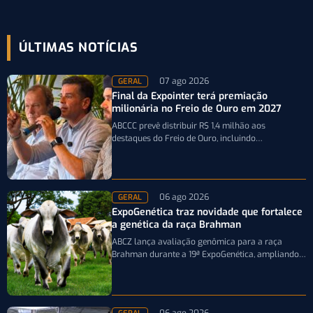
ÚLTIMAS NOTÍCIAS
07 ago 2026
GERAL
Final da Expointer terá premiação
milionária no Freio de Ouro em 2027
ABCCC prevê distribuir R$ 1,4 milhão aos
destaques do Freio de Ouro, incluindo
caminhonetes avaliadas em R$ 200 mil para…
06 ago 2026
GERAL
ExpoGenética traz novidade que fortalece
a genética da raça Brahman
ABCZ lança avaliação genômica para a raça
Brahman durante a 19ª ExpoGenética, ampliando a
precisão da seleção genética dos rebanhos