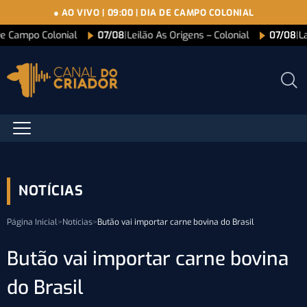
● AO VIVO
|
09:00
|
DIA DE CAMPO COLONIAL
De Campo Colonial
07/08
|
Leilão As Origens – Colonial
07/08
|
L
NOTÍCIAS
Página Inicial
>
Notícias
>
Butão vai importar carne bovina do Brasil
Butão vai importar carne bovina
do Brasil